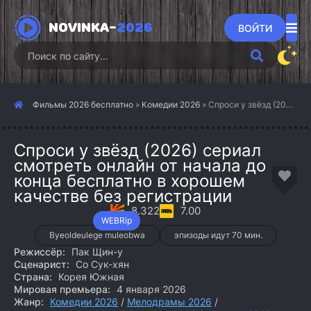
NOVINKA-
2026
ВОЙТИ
Фильмы 2026 бесплатно
»
Комедии 2026
» Спроси у звёзд (2026)
Спроси у звёзд (2026) сериал
смотреть онлайн от начала до
конца бесплатно в хорошем
качестве без регистрации
8.322
7.00
WEBRip
Byeoldeulege muleobwa
эпизоды идут 70 мин.
Режиссёр:
Пак Щин-у
Сценарист:
Со Сук-хян
Страна:
Корея Южная
Мировая премьера:
4 января 2026
Жанр:
Комедии 2026
/
Мелодрамы 2026
/