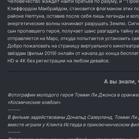
Человечество жаждет найти братьев по разуму, и ""Прое
Клиффордом Макбрайдом, становится флагманом этих по
районе Нептуна, оставив после себя лишь легенды и воп
энергетические волны начинают разрушать Землю. Сигна
сын пропавшего героя, получает шанс разгадать тайну и
отправляется на Марс, откуда попытается установить свя
Добро пожаловать на страницу виртуального кинотеатра
звёздам (фильм 2019) онлайн от начала до конца беспла
HD и 4K без регистрации на любом девайсе.
А вы знали, 
Фотографии молодого героя Томми Ли Джонса в оранжев
«Космические ковбои».
------
В фильме задействованы Дональд Сазерленд, Томми Ли 
вместе играли у Клинта Иствуда в приключенческом фил
------