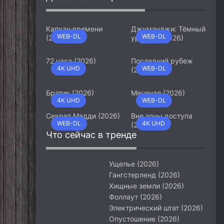
Капкан времени
Джуманджи: Тёмный
WEB-DL
WEB-DL
(2026)
уровень (2026)
72 часа (2026)
Последний рубеж
4K UHD
WEB-DL
(2026)
Братик (2026)
Меченая (2026)
4K UHD
WEB-DL
Секрет Мэдди (2026)
Вне зоны доступа
WEB-DL
4K UHD
(2026)
Что сейчас в тренде
Ущелье (2026)
Гангстерленд (2026)
Хищные земли (2026)
Фоллаут (2026)
Электрический штат (2026)
Опустошение (2026)