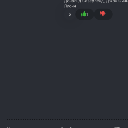
Дональд Сазерленд, Джон Финн,
Лионн
1
1
5