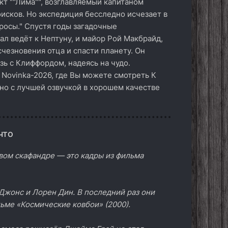
кт ""Лима"", возглавляемый капитаном
исков. Но экспедиция бесследно исчезает в
росы." Спустя годы загадочные
л ведёт к Нептуну, и майор Рой Макбрайд,
счезновения отца и спасти планету. Он
зь с Клиффордом, надеясь на чудо.
 Novinka-2026, где Вы можете смотреть К
тно с лучшей озвучкой в хорошем качестве
что
ом скафандре — это кадры из фильма
Джонс и Лорен Дин. В последний раз они
ьме «Космические ковбои» (2000).