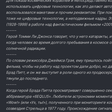
Для показа космических кораблей и непосредственно к
использовать цифровые технологии, как это делают авто
воспользовался макетами и прочим реквизитом. При пок
тоже не цифровые технологии, а неподвижные кадры. Э
(1928-1999) в работе над фантастическим фильмом «2001 
------
Герой Томми Ли Джонса говорит, что у него катаракты, и
когда человек во время долгого пребывания в космосе 
солнечной радиации.
------
По словам режиссёра Джеймса Грэя, ему пришлось пойти
фильма, чтобы на работу над проектом дали добро, но д
Брэд Питт, и он же выступит в роли одного из продюсер
тянули до последнего.
------
Когда герой Брэда Питта просматривает совершенно се
аббревиатура «6EQUJ5». Любители астрономии моментал
«Wow!» (или «Ух, ты!»), полученного при мониторинге к
созвездия Стрельца в 1977 году. Происхождение сигнала