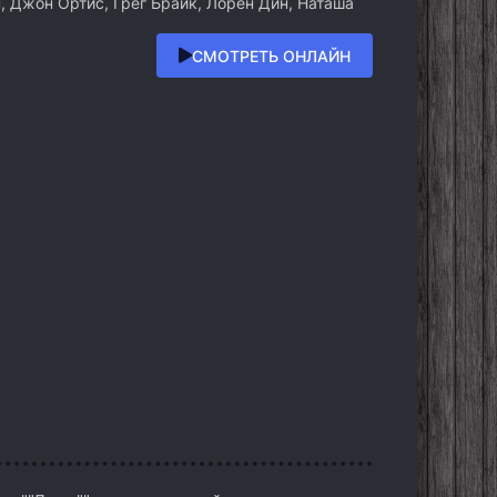
 Джон Ортис, Грег Брайк, Лорен Дин, Наташа
СМОТРЕТЬ ОНЛАЙН