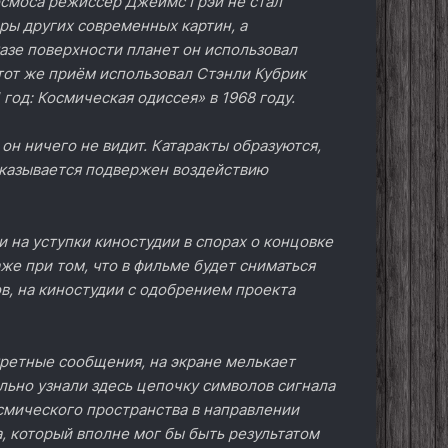
осмоса режиссёр Джеймс Грэй не стал
ры других современных картин, а
азе поверхности планет он использовал
тот же приём использовал Стэнли Кубрик
год: Космическая одиссея» в 1968 году.
 он ничего не видит. Катаракты образуются,
оказывается подвержен воздействию
 на уступки киностудии в спорах о концовке
аже при том, что в фильме будет сниматься
ов, на киностудии с одобрением проекта
кретные сообщения, на экране мелькает
ьно узнали здесь цепочку символов сигнала
осмического пространства в направлении
, который вполне мог бы быть результатом