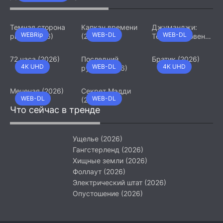
Темная сторона
Капкан времени
Джуманджи:
WEBRip
WEB-DL
WEB-DL
ринга (2026)
(2026)
Тёмный уровень
(2026)
72 часа (2026)
Последний
Братик (2026)
4K UHD
WEB-DL
4K UHD
рубеж (2026)
Меченая (2026)
Секрет Мэдди
WEB-DL
WEB-DL
(2026)
Что сейчас в тренде
Ущелье (2026)
Гангстерленд (2026)
Хищные земли (2026)
Фоллаут (2026)
Электрический штат (2026)
Опустошение (2026)