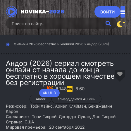
NOVINKA-
2026
ВОЙТИ
Фильмы 2026 бесплатно
»
Боевики 2026
» Андор (2026)
Андор (2026) сериал смотреть
онлайн от начала до конца
бесплатно в хорошем качестве
без регистрации
8.148
8.60
4K UHD
Andor
эпизод длится 40 мин
Режиссёр:
Тоби Хэйнс, Ариел Кляйман, Бенджамин
Карон
Сценарист:
Тони Гилрой, Джордж Лукас, Дэн Гилрой
Страна:
США
Мировая премьера:
20 сентября 2022