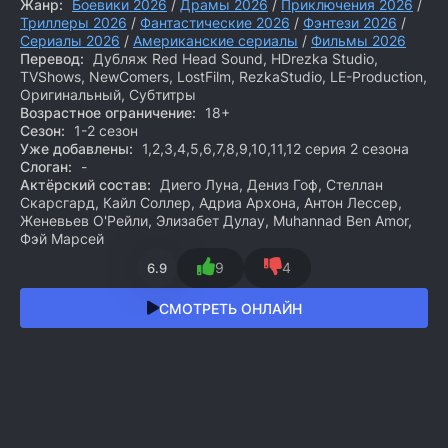
Жанр:
Боевики 2026
/
Драмы 2026
/
Приключения 2026
/
Триллеры 2026
/
Фантастические 2026
/
Фэнтези 2026
/
Сериалы 2026
/
Американские сериалы
/
Фильмы 2026
Перевод:
Дубляж Red Head Sound, HDrezka Studio,
TVShows, NewComers, LostFilm, RezkaStudio, LE-Production,
Оригинальный, Субтитры
Возрастное ограничение:
18+
Сезон:
1-2 сезон
Уже добавлены:
1,2,3,4,5,6,7,8,9,10,11,12 серия 2 сезона
Слоган:
-
Актёрский состав:
Диего Луна, Дениз Гоф, Стеллан
Скарсгард, Кайл Соллер, Адриа Архона, Антон Лессер,
Женевьев О'Рейли, Элизабет Дулау, Muhannad Ben Amor,
Фэй Марсей
9
4
6.9
СМОТРЕТЬ ОНЛАЙН