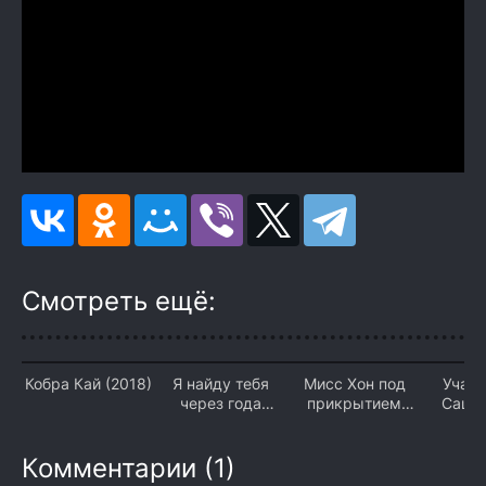
Смотреть ещё:
Кобра Кай (2018)
Я найду тебя
Мисс Хон под
Учас
через года
прикрытием
Саша 
(2026)
(2026)
Комментарии (1)