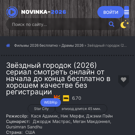
NOVINKA-
2026
ВОЙТИ
Фильмы 2026 бесплатно
»
Драмы 2026
» Звёздный городок (2026)
Звёздный городок (2026)
сериал смотреть онлайн от
начала до конца бесплатно в
хорошем качестве без
регистрации
6.70
WEBRip
Star City
эпизод длится 45 мин.
Режиссёр:
Кася Адамик, Ник Мерфи, Джэми Пэйн
Сценарист:
Джордж Мастрас, Меган Макдоннел,
Gursimran Sandhu
Страна:
США