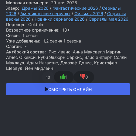
Мировая премьера:
29 мая 2026
Жанр:
Драмы 2026
/
Фантастические 2026
/
Сериалы
2026
/
Американские сериалы
/
Фильмы 2026
/
Сериалы
весны 2026
/
Новинки сериалов 2026
/
Сериалы мая 2026
Перевод:
Coldfilm
Возрастное ограничение:
18+
Сезон:
1 сезон
Уже добавлены:
1,2 серия 1 сезона
Слоган:
-
Актёрский состав:
Рис Иванс, Анна Максвелл Мартин,
Агнес О'Кейси, Руби Эшборн Серкис, Элис Энглерт, Солли
Маклауд, Адам Нагаитис, Джозеф Дэвис, Кристофер
Шервуд, Йен Мидлейн
1
0
10
СМОТРЕТЬ ОНЛАЙН