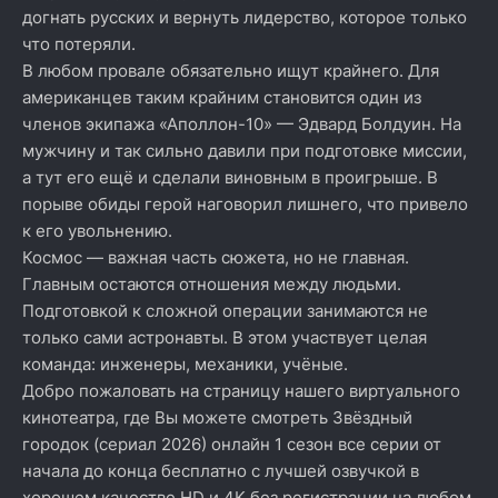
догнать русских и вернуть лидерство, которое только
что потеряли.
В любом провале обязательно ищут крайнего. Для
американцев таким крайним становится один из
членов экипажа «Аполлон-10» — Эдвард Болдуин. На
мужчину и так сильно давили при подготовке миссии,
а тут его ещё и сделали виновным в проигрыше. В
порыве обиды герой наговорил лишнего, что привело
к его увольнению.
Космос — важная часть сюжета, но не главная.
Главным остаются отношения между людьми.
Подготовкой к сложной операции занимаются не
только сами астронавты. В этом участвует целая
команда: инженеры, механики, учёные.
Добро пожаловать на страницу нашего виртуального
кинотеатра, где Вы можете смотреть Звёздный
городок (сериал 2026) онлайн 1 сезон все серии от
начала до конца бесплатно с лучшей озвучкой в
хорошем качестве HD и 4K без регистрации на любом