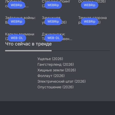
Любимая
Стерлинг-Поинт
Осколки (2026)
WEBRip
WEBRip
WEBRip
сотрудница
(2026)
(2026)
Звёздные войны:
Замужняя
Темная сторона
WEBRip
WEBRip
WEBRip
Видения.
убийца (2026)
ринга (2026)
Девятый джедай
(2026)
Капкан времени
Джуманджи:
WEB-DL
WEB-DL
(2026)
Тёмный уровень
Что сейчас в тренде
(2026)
Ущелье (2026)
Гангстерленд (2026)
Хищные земли (2026)
Фоллаут (2026)
Электрический штат (2026)
Опустошение (2026)