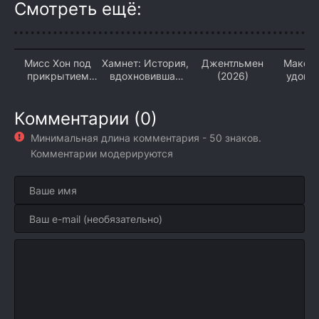
Смотреть ещё:
Мисс Хон под
Хамнет: История,
Джентльмен
Макси
прикрытием
вдохновившая
(2026)
удово
(2026)
«Гамлета» (2026)
гарант
(2
Комментарии (0)
Минимальная длина комментария - 50 знаков.
Комментарии модерируются