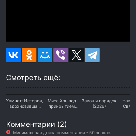
Смотреть ещё:
Хамнет: История,
Мисс Хон под
Закон и порядок
Новый
вдохновившая
прикрытием
(2026)
Связи
«Гамлета» (2026)
(2026)
Комментарии (2)
Минимальная длина комментария - 50 знаков.