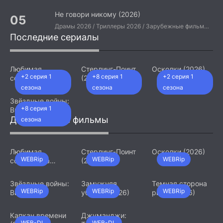
Не говори никому (2026)
Драмы 2026 / Триллеры 2026 / Зарубежные фильмы 2026 / Американские фильмы / Фильмы 2026
Последние сериалы
Любимая
Стерлинг-Поинт
Осколки (2026)
+2 серия 1
+8 серия 1
+2 серия 1
сотрудница
(2026)
(2026)
сезона
сезона
сезона
Звёздные войны:
+8 серия 1
Видения.
Девятый джедай
Добавленные фильмы
сезона
(2026)
Любимая
Стерлинг-Поинт
Осколки (2026)
WEBRip
WEBRip
WEBRip
сотрудница
(2026)
(2026)
Звёздные войны:
Замужняя
Темная сторона
WEBRip
WEBRip
WEBRip
Видения.
убийца (2026)
ринга (2026)
Девятый джедай
(2026)
Капкан времени
Джуманджи:
WEB-DL
WEB-DL