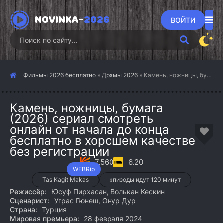
NOVINKA-
2026
ВОЙТИ
Фильмы 2026 бесплатно
»
Драмы 2026
» Камень, ножницы, бумага (2026)
Камень, ножницы, бумага
(2026) сериал смотреть
онлайн от начала до конца
бесплатно в хорошем качестве
без регистрации
7.560
6.20
WEBRip
Tas Kagit Makas
эпизоды идут 120 минут
Режиссёр:
Юсуф Пирхасан, Волькан Кескин
Сценарист:
Уграс Гюнеш, Онур Дур
Страна:
Турция
Мировая премьера:
28 февраля 2024