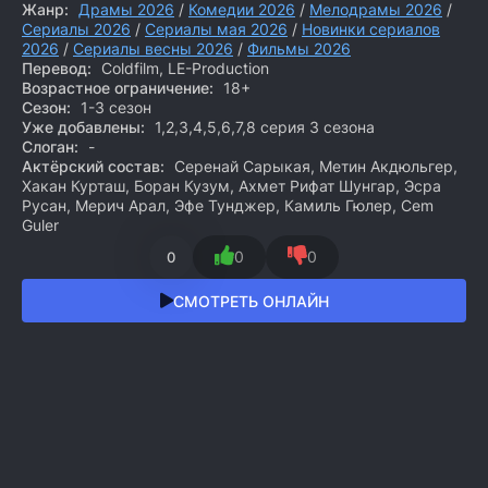
Жанр:
Драмы 2026
/
Комедии 2026
/
Мелодрамы 2026
/
Сериалы 2026
/
Сериалы мая 2026
/
Новинки сериалов
2026
/
Сериалы весны 2026
/
Фильмы 2026
Перевод:
Coldfilm, LE-Production
Возрастное ограничение:
18+
Сезон:
1-3 сезон
Уже добавлены:
1,2,3,4,5,6,7,8 серия 3 сезона
Слоган:
-
Актёрский состав:
Серенай Сарыкая, Метин Акдюльгер,
Хакан Курташ, Боран Кузум, Ахмет Рифат Шунгар, Эсра
Русан, Мерич Арал, Эфе Тунджер, Камиль Гюлер, Cem
Guler
0
0
0
СМОТРЕТЬ ОНЛАЙН