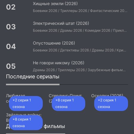
Хищные земли (2026)
Боевики 2026 / Триллеры 2026 / Фантастические 2026 / Зарубежные фильмы 2026 / Американские фильмы / Фильмы 2026
Электрический штат (2026)
Боевики 2026 / Драмы 2026 / Комедии 2026 / Приключения 2026 / Фантастические 2026 / Зарубежные фильмы 2026 / Американские фильмы / Фильмы 2026
Опустошение (2026)
Боевики 2026 / Детективы 2026 / Драмы 2026 / Криминальные фильмы 2026 / Триллеры 2026 / Зарубежные фильмы 2026 / Американские фильмы / Фильмы 2026
Не говори никому (2026)
Драмы 2026 / Триллеры 2026 / Зарубежные фильмы 2026 / Американские фильмы / Фильмы 2026
Последние сериалы
Любимая
Стерлинг-Поинт
Осколки (2026)
+2 серия 1
+8 серия 1
+2 серия 1
сотрудница
(2026)
(2026)
сезона
сезона
сезона
Звёздные войны:
+8 серия 1
Видения.
Девятый джедай
Добавленные фильмы
сезона
(2026)