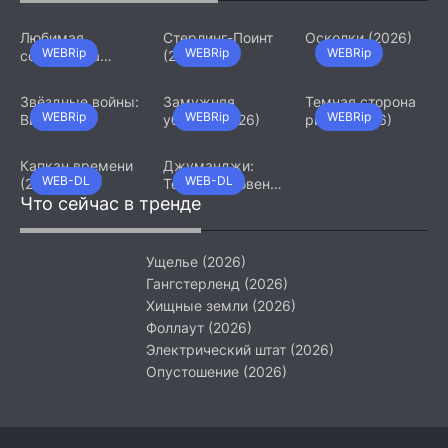
Любимая
Стерлинг-Поинт
Осколки (2026)
WEBRip
WEBRip
WEBRip
сотрудница
(2026)
(2026)
Звёздные войны:
Замужняя
Темная сторона
WEBRip
WEBRip
WEBRip
Видения.
убийца (2026)
ринга (2026)
Девятый джедай
(2026)
Капкан времени
Джуманджи:
WEB-DL
WEB-DL
(2026)
Тёмный уровень
Что сейчас в тренде
(2026)
Ущелье (2026)
Гангстерленд (2026)
Хищные земли (2026)
Фоллаут (2026)
Электрический штат (2026)
Опустошение (2026)