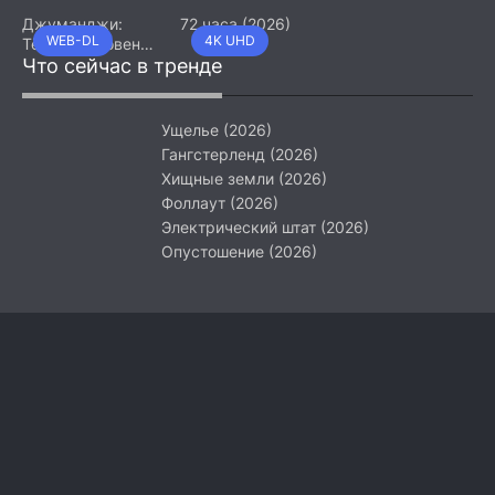
Джуманджи:
72 часа (2026)
WEB-DL
4K UHD
Тёмный уровень
(2026)
Что сейчас в тренде
Ущелье (2026)
Гангстерленд (2026)
Хищные земли (2026)
Фоллаут (2026)
Электрический штат (2026)
Опустошение (2026)