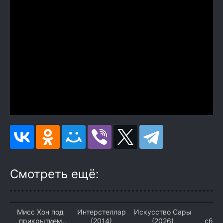
Смотреть ещё:
Мисс Хон под
Интерстеллар
Искусство Сары
Ме
прикрытием
(2014)
(2026)
сбыв