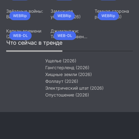
(2026)
Звёздные войны:
Замужняя
Темная сторона
WEBRip
WEBRip
WEBRip
Видения.
убийца (2026)
ринга (2026)
Девятый джедай
(2026)
Капкан времени
Джуманджи:
WEB-DL
WEB-DL
(2026)
Тёмный уровень
Что сейчас в тренде
(2026)
Ущелье (2026)
Гангстерленд (2026)
Хищные земли (2026)
Фоллаут (2026)
Электрический штат (2026)
Опустошение (2026)