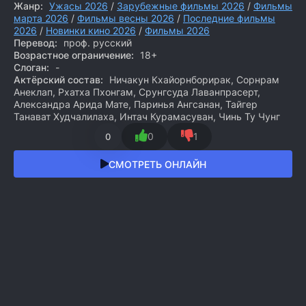
Жанр:
Ужасы 2026
/
Зарубежные фильмы 2026
/
Фильмы
марта 2026
/
Фильмы весны 2026
/
Последние фильмы
2026
/
Новинки кино 2026
/
Фильмы 2026
Перевод:
проф. русский
Возрастное ограничение:
18+
Слоган:
-
Актёрский состав:
Ничакун Кхайорнборирак, Сорнрам
Анеклап, Рхатха Пхонгам, Срунгсуда Лаванпрасерт,
Александра Арида Мате, Паринья Ангсанан, Тайгер
Танават Худчалилаха, Интач Курамасуван, Чинь Ту Чунг
0
1
0
СМОТРЕТЬ ОНЛАЙН