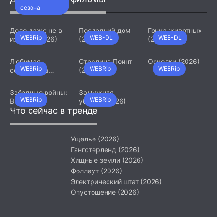
сезона
Дело даже не в
Последний дом
Гонка животных
WEBRip
WEB-DL
WEB-DL
измене (2026)
(2026)
(2026)
Любимая
Стерлинг-Поинт
Осколки (2026)
WEBRip
WEBRip
WEBRip
сотрудница
(2026)
(2026)
Звёздные войны:
Замужняя
WEBRip
WEBRip
Видения.
убийца (2026)
Девятый джедай
Что сейчас в тренде
(2026)
Ущелье (2026)
Гангстерленд (2026)
Хищные земли (2026)
Фоллаут (2026)
Электрический штат (2026)
Опустошение (2026)