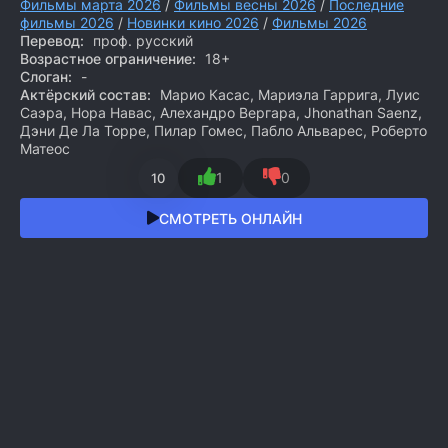
Фильмы марта 2026
/
Фильмы весны 2026
/
Последние
фильмы 2026
/
Новинки кино 2026
/
Фильмы 2026
Перевод:
проф. русский
Возрастное ограничение:
18+
Слоган:
-
Актёрский состав:
Марио Касас, Мариэла Гаррига, Луис
Саэра, Нора Навас, Алехандро Вергара, Jhonathan Saenz,
Дэни Де Ла Торре, Пилар Гомес, Пабло Альварес, Роберто
Матеос
1
0
10
СМОТРЕТЬ ОНЛАЙН