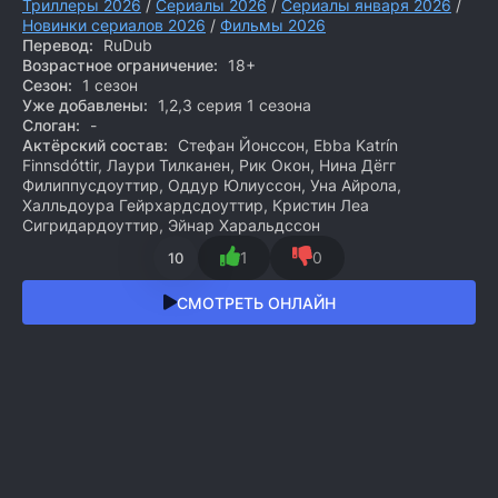
Триллеры 2026
/
Сериалы 2026
/
Сериалы января 2026
/
Новинки сериалов 2026
/
Фильмы 2026
Перевод:
RuDub
Возрастное ограничение:
18+
Сезон:
1 сезон
Уже добавлены:
1,2,3 серия 1 сезона
Слоган:
-
Актёрский состав:
Стефан Йонссон, Ebba Katrín
Finnsdóttir, Лаури Тилканен, Рик Окон, Нина Дёгг
Филиппусдоуттир, Оддур Юлиуссон, Уна Айрола,
Халльдоура Гейрхардсдоуттир, Кристин Леа
Сигридардоуттир, Эйнар Харальдссон
1
0
10
СМОТРЕТЬ ОНЛАЙН