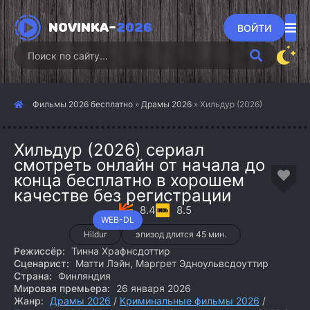
NOVINKA-
2026
ВОЙТИ
Фильмы 2026 бесплатно
»
Драмы 2026
» Хильдур (2026)
Хильдур (2026) сериал
смотреть онлайн от начала до
конца бесплатно в хорошем
качестве без регистрации
8.4
8.5
WEB-DL
Hildur
эпизод длится 45 мин.
Режиссёр:
Тинна Храфнсдоттир
Сценарист:
Матти Лэйн, Маргрет Эдноульвсдоуттир
Страна:
Финляндия
Мировая премьера:
26 января 2026
Жанр:
Драмы 2026
/
Криминальные фильмы 2026
/