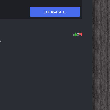
ОТПРАВИТЬ
0
!