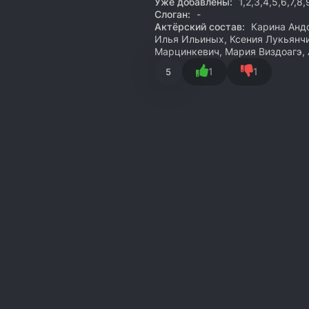
Уже добавлены:
1,2,3,4,5,6,7,8,
Слоган:
-
Актёрский состав:
Карина Андо
Илья Ильиных, Ксения Лукьянчи
Марцинкевич, Мария Виздоагэ,
1
1
5