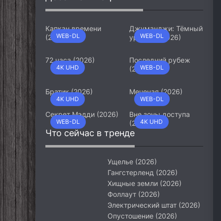
Капкан времени
Джуманджи: Тёмный
WEB-DL
WEB-DL
(2026)
уровень (2026)
72 часа (2026)
Последний рубеж
4K UHD
WEB-DL
(2026)
Братик (2026)
Меченая (2026)
4K UHD
WEB-DL
Секрет Мэдди (2026)
Вне зоны доступа
WEB-DL
4K UHD
(2026)
Что сейчас в тренде
Ущелье (2026)
Гангстерленд (2026)
Хищные земли (2026)
Фоллаут (2026)
Электрический штат (2026)
Опустошение (2026)