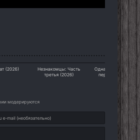
ат (2026)
Незнакомцы: Часть
Одна миля: Глава
третья (2026)
первая (2026)
арии модерируются