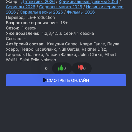
Жанр:
Детективы 2026
/
Криминальные фильмы 2026
/
Сериалы 2026
/
Сериалы марта 2026
/
Новинки сериалов
2026
/
Сериалы весны 2026
/
Фильмы 2026
Перевод:
LE-Production
Возрастное ограничение:
18+
Сезон:
1 сезон
Уже добавлены:
1,2,3,4,5,6 серия 1 сезона
Слоган:
-
Актёрский состав:
Клаудия Салас, Клара Галле, Паула
Усеро, Педро Касабланк, Nüll García, Raidher Díaz,
Габриель Поланко, Алисия Фалько, Julen Clarke, Albert
Wollf II Saint Felix Nolasco
0
0
0
СМОТРЕТЬ ОНЛАЙН