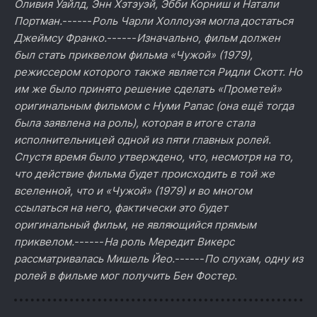
Оливия Уайлд, Энн Хэтэуэй, Эбби Корниш и Натали
Портман.
------
Роль Чарли Холлоуэя могла достаться
Джеймсу Франко.
------
Изначально, фильм должен
был стать приквелом фильма «Чужой» (1979),
режиссером которого также является Ридли Скотт. Но
им же было принято решение сделать «Прометей»
оригинальным фильмом с Нуми Рапас (она ещё тогда
была заявлена на роль), которая в итоге стала
исполнительницей одной из пяти главных ролей.
Спустя время было утверждено, что, несмотря на то,
что действие фильма будет происходить в той же
вселенной, что и «Чужой» (1979) и во многом
ссылаться на него, фактически это будет
оригинальный фильм, не являющийся прямым
приквелом.
------
На роль Мередит Викерс
рассматривалась Мишель Йео.
------
По слухам, одну из
ролей в фильме мог получить Бен Фостер.