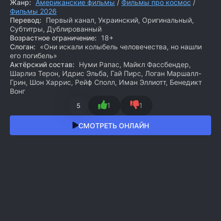
Жанр:
Американские фильмы
/
Фильмы про космос
/
Фильмы 2026
Перевод:
Первый канал, Украинский, Оригинальный,
Субтитры, Дублированный
Возрастное ограничение:
18+
Слоган:
«Они искали колыбель человечества, но нашли
его погибель»
Актёрский состав:
Нуми Рапас, Майкл Фассбендер,
Шарлиз Терон, Идрис Эльба, Гай Пирс, Логан Маршалл-
Грин, Шон Харрис, Рейф Сполл, Иман Эллиотт, Бенедикт
Вонг
1
1
5
СМОТРЕТЬ ОНЛАЙН