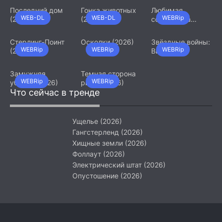
Последний дом
Гонка животных
Любимая
WEB-DL
WEB-DL
WEBRip
(2026)
(2026)
сотрудница
(2026)
Стерлинг-Поинт
Осколки (2026)
Звёздные войны:
WEBRip
WEBRip
WEBRip
(2026)
Видения.
Девятый джедай
(2026)
Замужняя
Темная сторона
WEBRip
WEBRip
убийца (2026)
ринга (2026)
Что сейчас в тренде
Ущелье (2026)
Гангстерленд (2026)
Хищные земли (2026)
Фоллаут (2026)
Электрический штат (2026)
Опустошение (2026)