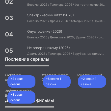
Боевики 2026 / Триллеры 2026 / Фантастические 2026 / Зарубежные фильмы 2026 / Американские фильмы / Фильмы 2026
Электрический штат (2026)
Боевики 2026 / Драмы 2026 / Комедии 2026 / Приключения 2026 / Фантастические 2026 / Зарубежные фильмы 2026 / Американские фильмы / Фильмы 2026
Опустошение (2026)
Боевики 2026 / Детективы 2026 / Драмы 2026 / Криминальные фильмы 2026 / Триллеры 2026 / Зарубежные фильмы 2026 / Американские фильмы / Фильмы 2026
Не говори никому (2026)
Драмы 2026 / Триллеры 2026 / Зарубежные фильмы 2026 / Американские фильмы / Фильмы 2026
Последние сериалы
Любимая
Стерлинг-Поинт
Осколки (2026)
+2 серия 1
+8 серия 1
+2 серия 1
сотрудница
(2026)
(2026)
сезона
сезона
сезона
Звёздные войны:
+8 серия 1
Видения.
Девятый джедай
Добавленные фильмы
сезона
(2026)