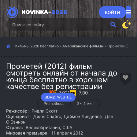
NOVINKA-
2026
ВОЙТИ
Фильмы 2026 бесплатно
»
Американские фильмы
» Прометей (2012)
Прометей (2012) фильм
смотреть онлайн от начала до
конца бесплатно в хорошем
качестве без регистрации
7.021
7.00
BDRip, WEB-DL
Prometheus
2 ч 4 мин
Режиссёр:
Ридли Скотт
Сценарист:
Джон Спэйтс, Дэймон Линделоф, Дэн
О'Бэннон
Страна:
Великобритания, США
Мировая премьера:
11 апреля 2012