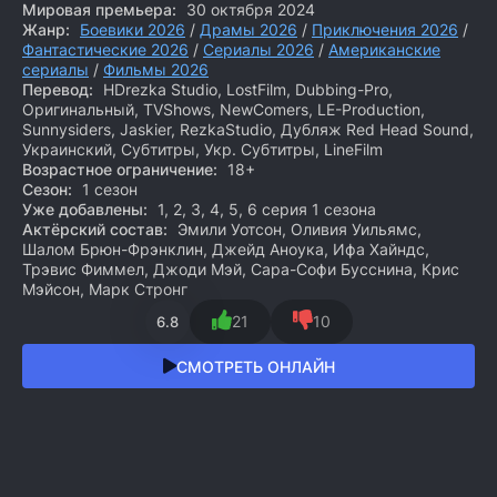
Мировая премьера:
30 октября 2024
Жанр:
Боевики 2026
/
Драмы 2026
/
Приключения 2026
/
Фантастические 2026
/
Сериалы 2026
/
Американские
сериалы
/
Фильмы 2026
Перевод:
HDrezka Studio, LostFilm, Dubbing-Pro,
Оригинальный, TVShows, NewComers, LE-Production,
Sunnysiders, Jaskier, RezkaStudio, Дубляж Red Head Sound,
Украинский, Субтитры, Укр. Субтитры, LineFilm
Возрастное ограничение:
18+
Сезон:
1 сезон
Уже добавлены:
1, 2, 3, 4, 5, 6 серия 1 сезона
Актёрский состав:
Эмили Уотсон, Оливия Уильямс,
Шалом Брюн-Фрэнклин, Джейд Аноука, Ифа Хайндс,
Трэвис Фиммел, Джоди Мэй, Сара-Софи Бусснина, Крис
Мэйсон, Марк Стронг
21
10
6.8
СМОТРЕТЬ ОНЛАЙН