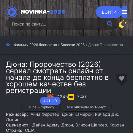
NOVINKA-
2026
ВОЙТИ
Фильмы 2026 бесплатно
»
Боевики 2026
» Дюна: Пророчество (2026)
Дюна: Пророчество (2026)
сериал смотреть онлайн от
начала до конца бесплатно в
хорошем качестве без
регистрации
7.245
7.40
4K UHD
Dune: Prophecy
все эпизоды 45 минут
Режиссёр:
Анна Ферстер, Джон Камерон, Ричард Дж.
Льюис
Сценарист:
Дайан Адему-Джон, Элисон Шапкер, Корхан
Страна:
США