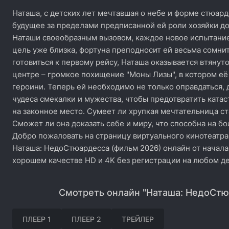
Наташа, с детских лет мечтавшая о небе и форме стюа
будущее за пределами предписанной ей роли хозяйки до
Наташи своеобразным вызовом, каждое новое испытание 
цель уже близка, фортуна преподносит ей весьма сомни
готовиться к первому рейсу, Наташа оказывается втянут
центре – громкое похищение "Моны Лизы", в котором её
героини. Теперь ей необходимо не только оправдаться, 
чудеса смекалки и мужества, чтобы предотвратить ката
на законное место. Сумеет ли хрупкая мечтательница с
Сможет ли она доказать себе и миру, что способна на б
Добро пожаловать на страницу виртуального кинотеатра
Наташа: НедоСтюардесса (фильм 2026) онлайн от начала
хорошем качестве HD и 4K без регистрации на любом де
Смотреть онлайн "Наташа: НедоСтю
ПЛЕЕР 1
ПЛЕЕР 2
ТРЕЙЛЕР