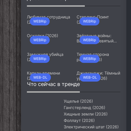
Любимая сотрудница
Стерлинг-Поинт
WEBRip
WEBRip
(2026)
(2026)
Осколки (2026)
Звёздные войны:
WEBRip
WEBRip
Видения. Девятый
джедай (2026)
Замужняя убийца
Темная сторона
WEBRip
WEBRip
(2026)
ринга (2026)
Капкан времени
Джуманджи: Тёмный
WEB-DL
WEB-DL
(2026)
уровень (2026)
Что сейчас в тренде
Ущелье (2026)
Гангстерленд (2026)
Хищные земли (2026)
Фоллаут (2026)
Электрический штат (2026)