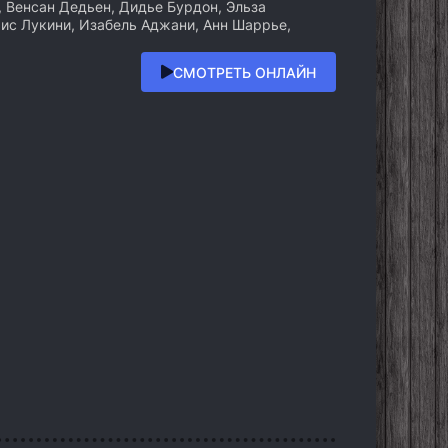
 Венсан Дедьен, Дидье Бурдон, Эльза
рис Лукини, Изабель Аджани, Анн Шаррье,
СМОТРЕТЬ ОНЛАЙН