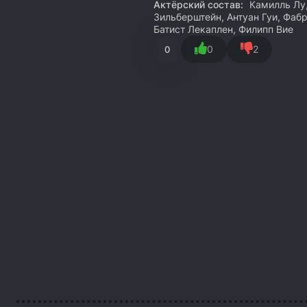
Актёрский состав:
Камилль Лу,
Зильберштейн, Антуан Гуи, Фаб
Батист Лекаплен, Филипп Вие
0
2
0