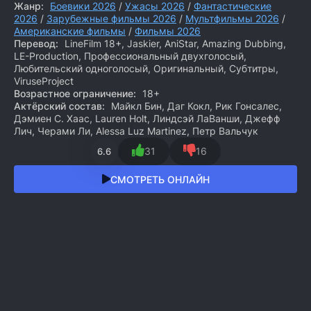
Жанр:
Боевики 2026
/
Ужасы 2026
/
Фантастические
2026
/
Зарубежные фильмы 2026
/
Мультфильмы 2026
/
Американские фильмы
/
Фильмы 2026
Перевод:
LineFilm 18+, Jaskier, AniStar, Amazing Dubbing,
LE-Production, Профессиональный двухголосый,
Любительский одноголосый, Оригинальный, Субтитры,
ViruseProject
Возрастное ограничение:
18+
Актёрский состав:
Майкл Бин, Даг Кокл, Рик Гонсалес,
Дэмиен С. Хаас, Lauren Holt, Линдсэй ЛаВанши, Джефф
Лич, Черами Ли, Alessa Luz Martinez, Петр Вальчук
31
16
6.6
СМОТРЕТЬ ОНЛАЙН