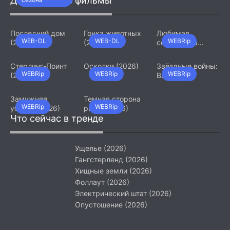
Добавленные фильмы
(2026)
Последний дом
Гонка животных
Любимая
WEB-DL
WEB-DL
WEBRip
(2026)
(2026)
сотрудница
(2026)
Стерлинг-Поинт
Осколки (2026)
Звёздные войны:
WEBRip
WEBRip
WEBRip
(2026)
Видения.
Девятый джедай
(2026)
Замужняя
Темная сторона
WEBRip
WEBRip
убийца (2026)
ринга (2026)
Что сейчас в тренде
Ущелье (2026)
Гангстерленд (2026)
Хищные земли (2026)
Фоллаут (2026)
Электрический штат (2026)
Опустошение (2026)