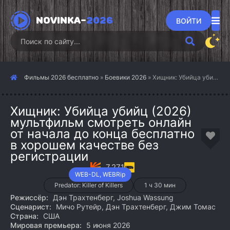
NOVINKA-
2026
ВОЙТИ
Фильмы 2026 бесплатно
»
Боевики 2026
» Хищник: Убийца убийц (2026)
Хищник: Убийца убийц (2026)
мультфильм смотреть онлайн
от начала до конца бесплатно
в хорошем качестве без
регистрации
7.271
WEB-DL, WEBRip
Predator: Killer of Killers
1 ч 30 мин
Режиссёр:
Дэн Трахтенберг, Joshua Wassung
Сценарист:
Мичо Рутейр, Дэн Трахтенберг, Джим Томас
Страна:
США
Мировая премьера:
5 июня 2026