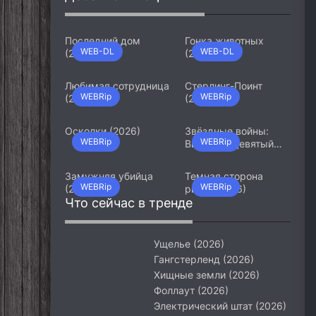
Последний дом
Гонка животных
WEB-DL
WEB-DL
(2026)
(2026)
Любимая сотрудница
Стерлинг-Поинт
WEBRip
WEBRip
(2026)
(2026)
Осколки (2026)
Звёздные войны:
WEBRip
WEBRip
Видения. Девятый
джедай (2026)
Замужняя убийца
Темная сторона
WEBRip
WEBRip
(2026)
ринга (2026)
Что сейчас в тренде
Ущелье (2026)
Гангстерленд (2026)
Хищные земли (2026)
Фоллаут (2026)
Электрический штат (2026)