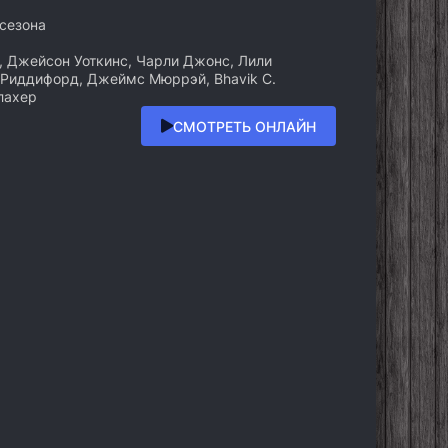
 сезона
, Джейсон Уоткинс, Чарли Джонс, Лили
 Риддифорд, Джеймс Мюррэй, Bhavik C.
лахер
СМОТРЕТЬ ОНЛАЙН