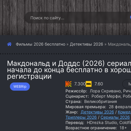
Фильмы 2026 бесплатно
»
Детективы 2026
» Макдональд
Макдональд и Доддс (2026) сериал
начала до конца бесплатно в хоро
регистрации
7.300
7.60
M
WEBRip
Режиссёр:
Лора Скривано, Рича
Сценарист:
Роберт Мерфи, Роб
Страна:
Великобритания
Мировая премьера:
28 феврал
Жанр:
Детективы 2026
/
Комед
Триллеры 2026
/
Сериалы 2026
Перевод:
HDrezka Studio, Coldfi
Возрастное ограничение:
18+