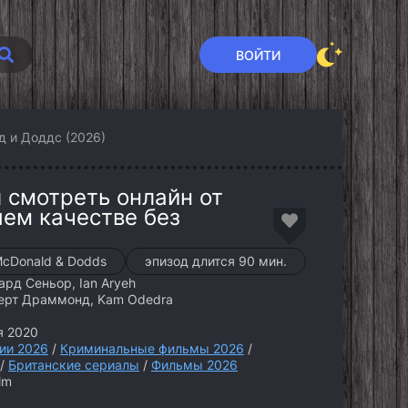
ВОЙТИ
 и Доддс (2026)
 смотреть онлайн от
шем качестве без
cDonald & Dodds
эпизод длится 90 мин.
рд Сеньор, Ian Aryeh
ерт Драммонд, Kam Odedra
я 2020
ии 2026
/
Криминальные фильмы 2026
/
/
Британские сериалы
/
Фильмы 2026
lm