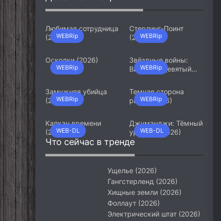
Любимая сотрудница
Стерлинг-Поинт
WEBRip
WEBRip
(2026)
(2026)
Осколки (2026)
Звёздные войны:
WEBRip
WEBRip
Видения. Девятый
джедай (2026)
Замужняя убийца
Темная сторона
WEBRip
WEBRip
(2026)
ринга (2026)
Капкан времени
Джуманджи: Тёмный
WEB-DL
WEB-DL
(2026)
уровень (2026)
Что сейчас в тренде
Ущелье (2026)
Гангстерленд (2026)
Хищные земли (2026)
Фоллаут (2026)
Электрический штат (2026)