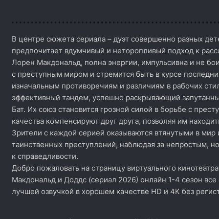
В центре сюжета сериала – дуэт совершенно разных дет
предпочитает вдумчивый и неторопливый подход к рассл
Лорен Макдональд, полна энергии, импульсивна и не бо
с преступным миром и стремится быть в курсе последн
изначальным противоречиям и различиям в рабочих сти
эффективный тандем, успешно раскрывающий запутанны
Бат. Их союз становится грозной силой в борьбе с прес
качества компенсируют друг друга, позволяя им находи
Зрители с каждой серией оказываются втянутыми в мир
таинственных преступлений, наблюдая за непростым, н
к справедливости.
Добро пожаловать на страницу виртуального кинотеатра
Макдональд и Доддс (сериал 2026) онлайн 1-4 сезон все 
лучшей озвучкой в хорошем качестве HD и 4K без регис