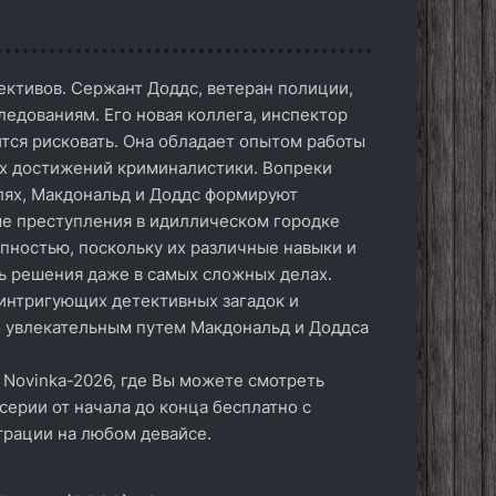
ективов. Сержант Доддс, ветеран полиции,
едованиям. Его новая коллега, инспектор
ится рисковать. Она обладает опытом работы
их достижений криминалистики. Вопреки
лях, Макдональд и Доддс формируют
е преступления в идиллическом городке
тупностью, поскольку их различные навыки и
ть решения даже в самых сложных делах.
 интригующих детективных загадок и
о увлекательным путем Макдональд и Доддса
 Novinka-2026, где Вы можете смотреть
серии от начала до конца бесплатно с
трации на любом девайсе.