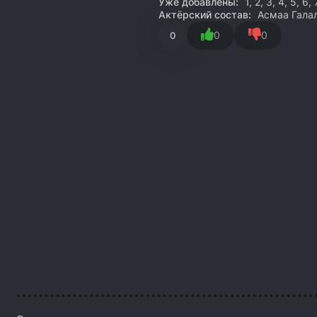
Уже добавлены:
1, 2, 3, 4, 5, 6
Актёрский состав:
Асмаа Галал
0
0
0