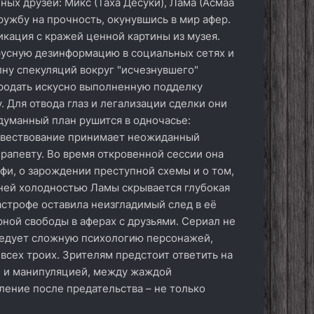
ных друзей: Микс (Таха Десуки), Лама (Асмаа
ружбу на прочность, окунувшись в мир афер.
кация с кражей ценной картины из музея.
русную дезинформацию в социальных сетях и
ну спекуляций вокруг "исчезнувшего"
продать искусно выполненную подделку
 Для отвода глаз и легализации сделки они
думанный план рушится в одночасье:
Повествование принимает неожиданный
рапевту. Во время откровенной сессии она
ьфи, о зарождении преступной схемы и о том,
шней холодностью Ламы скрывается глубокая
астрофе оставила неизгладимый след в её
ной свободы в аферах с друзьями. Сериал не
ледует сложную психологию персонажей,
всех троих. Зрителям предстоит ответить на
й и манипуляцией, между жаждой
ение после предательства – не только