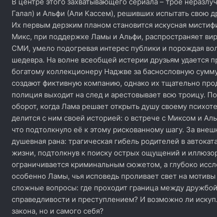
В центре этого захватывающего сериала – трое неразлуч
Галал) и Альфи (Али Кассем), решивших испытать свою д
Их первым дерзким планом становится искусная мистифи
Микс, при поддержке Ламы и Альфи, распространяет ви
СМИ, умело подогревая интерес публики и порождая вол
шедевра. На волне всеобщей истерии друзьям удается 
богатому коллекционеру Наджве за баснословную сумму.
создают фиктивную компанию, однако их тщательно про
полиция выходит на след и арестовывает всю троицу. 
оборот, когда Лама решает открыть душу своему психоте
делится с ним своей историей: о встрече с Миксом и Ал
что подтолкнуло её к этому рискованному шагу. За вне
душевная рана: трагическая гибель родителей в автокат
жизни, подтолкнув к поиску острых ощущений и иллюзор
ограничивается криминальным сюжетом, а глубоко исс
особенно Ламы, чья исповедь проливает свет на мотивы 
сложные вопросы: где проходит граница между дружбо
справедливости и преступлением? И возможно ли искупл
закона, но и самого себя?