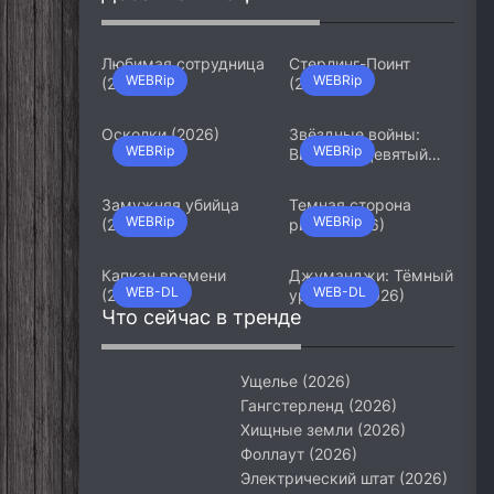
Любимая сотрудница
Стерлинг-Поинт
WEBRip
WEBRip
(2026)
(2026)
Осколки (2026)
Звёздные войны:
WEBRip
WEBRip
Видения. Девятый
джедай (2026)
Замужняя убийца
Темная сторона
WEBRip
WEBRip
(2026)
ринга (2026)
Капкан времени
Джуманджи: Тёмный
WEB-DL
WEB-DL
(2026)
уровень (2026)
Что сейчас в тренде
Ущелье (2026)
Гангстерленд (2026)
Хищные земли (2026)
Фоллаут (2026)
Электрический штат (2026)