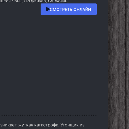
Эштон Чэнь, Лю Фэнчао, Ся Жоянь
СМОТРЕТЬ ОНЛАЙН
зникает жуткая катастрофа. Угонщик из