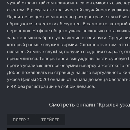
чужой страны тайком приносит в салон емкость с экс
агентом. В результате трагической случайности упаковк
Ядовитое вещество мгновенно распространяется и быс
обращаются в жестоких безумцев. В самолете, который 
переполох. На фоне общего ужаса несколько оставшихс
зараженных и забрать управление в свои руки. Среди ни
который раньше служил в армии. Сложность в том, что в
сильнее. Земные службы, получив сведения о заразе, о
приземлиться. Теперь герои вынуждены вести суровую б
против усиливающегося безумия наверху и жестокого о
Добро пожаловать на страницу нашего виртуального кин
ужаса (фильм 2026) онлайн от начала до конца бесплатн
и 4K без регистрации на любом девайсе.
Смотреть онлайн "Крылья ужа
ПЛЕЕР 2
ТРЕЙЛЕР