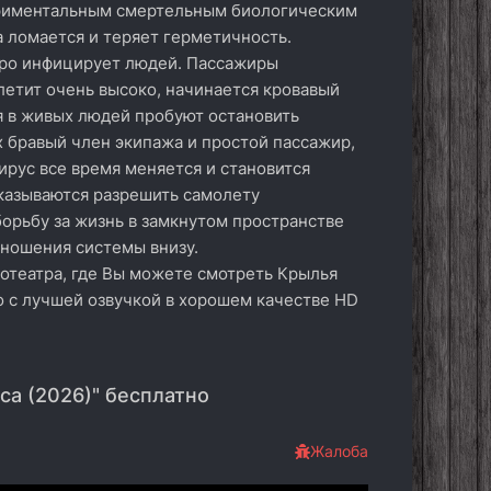
периментальным смертельным биологическим
а ломается и теряет герметичность.
тро инфицирует людей. Пассажиры
летит очень высоко, начинается кровавый
я в живых людей пробуют остановить
х бравый член экипажа и простой пассажир,
ирус все время меняется и становится
тказываются разрешить самолету
орьбу за жизнь в замкнутом пространстве
тношения системы внизу.
отеатра, где Вы можете смотреть Крылья
о с лучшей озвучкой в хорошем качестве HD
са (2026)" бесплатно
Жалоба