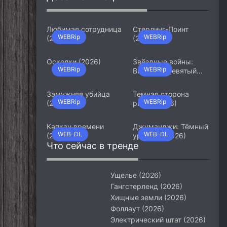
Любимая сотрудница
Стерлинг-Поинт
WEBRip
WEBRip
(2026)
(2026)
Осколки (2026)
Звёздные войны:
WEBRip
WEBRip
Видения. Девятый
джедай (2026)
Замужняя убийца
Темная сторона
WEBRip
WEBRip
(2026)
ринга (2026)
Капкан времени
Джуманджи: Тёмный
WEB-DL
WEB-DL
(2026)
уровень (2026)
Что сейчас в тренде
Ущелье (2026)
Гангстерленд (2026)
Хищные земли (2026)
Фоллаут (2026)
Электрический штат (2026)