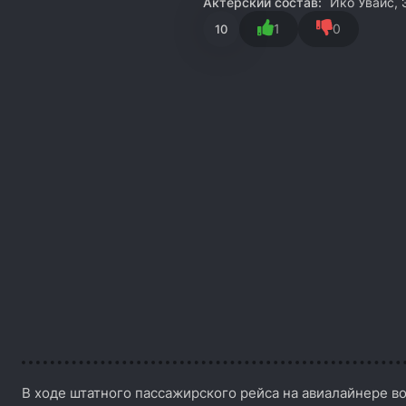
Актёрский состав:
Ико Увайс, 
1
0
10
В ходе штатного пассажирского рейса на авиалайнере во