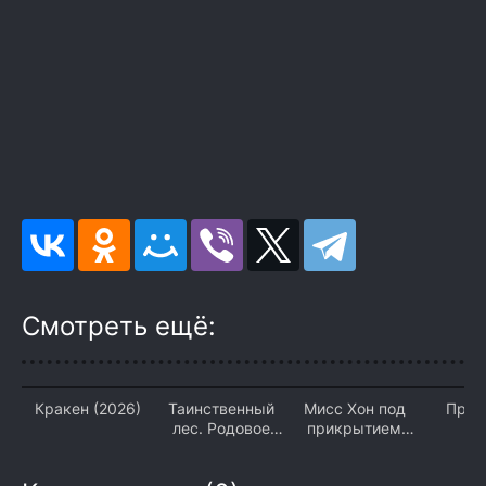
Смотреть ещё:
Кракен (2026)
Таинственный
Мисс Хон под
Прок
лес. Родовое
прикрытием
(2
проклятие (2026)
(2026)