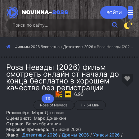
NOVINKA-
2026
ВОЙТИ
Фильмы 2026 бесплатно
»
Детективы 2026
» Роза Невады (2026)
Роза Невады (2026) фильм
смотреть онлайн от начала до
конца бесплатно в хорошем
качестве без регистрации
6.90
TS
Rose of Nevada
1 ч 54 мин
Режиссёр:
Марк Дженкин
Сценарист:
Марк Дженкин
Страна:
Великобритания
Мировая премьера:
15 июня 2026
Жанр:
Детективы 2026
/
Драмы 2026
/
Ужасы 2026
/