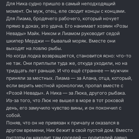
Для Ника судно пришло в самый неподходящий
момент. Он муж, отец, еле сводит концы с концами.
Для Лиама, бродячего рабочего, который ночует
прямо в доках, это удача. Его нанимает хозяин «Розы
Невады» Майк. Ником и Лиамом руководит седой
шкипер Мерджи — бывалый моряк. Вместе они
выходят на ловлю рыбы.
Но когда лодка возвращается, становится ясно: что-то
не так. Они приплыли туда же, откуда уходили, но на
тридцать лет раньше. И что ещё страннее — мужчин
приняли за местных. Лиама — за Алана, отца, который,
если верить местной хронологии, пропал вместе с
«Розой Невады». А Ника — за Люка, другого рыбака.
Из-за того, что Люк не вышел в море в тот роковой
день, его замучило чувство вины, и он покончил с
собой.
Поняв, что он не привязан к причалу и оказался в
другом времени, Ник бежит в свой пустой дом. Вместо
пустоты он находит там соседей — родителей давно