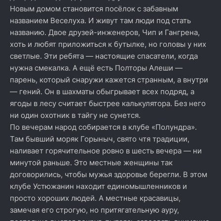
Новым домом становится посёлок с забавным
названием Веселуха. И живут там люди под стать
названию. Двое друзей-инженеров, Чип и Гангрена,
хоть и любят приложиться к бутылке, но головы у них
светлые. Эти ребята — настоящие спасатели, когда
нужна смекалка. А ещё есть Полторы Алеши —
парень, который снаружи кажется странным, а внутри
— гений. Он в шахматы обыгрывает всех подряд, а
ягоды в лесу считает быстрее калькулятора. Без него
ни один охотник в тайгу не сунется.
По вечерам народ собирается в клубе «Полундра».
Там бывший моряк Горыныч, свято чтя традиции,
наливает горячительное ровно в шесть вечера — ни
минутой раньше. Это местные женщины так
договорились, чтобы мужья здоровье берегли. В этом
клубе Устюжанин находит единомышленников и
просто хороших людей. А местные красавицы,
замечая его строгую, но притягательную ауру,