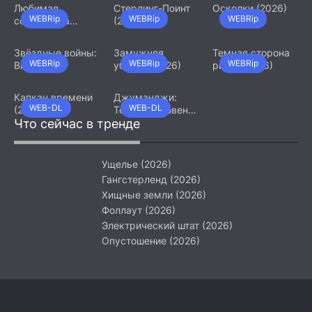
Любимая
Стерлинг-Поинт
Осколки (2026)
WEBRip
WEBRip
WEBRip
сотрудница
(2026)
(2026)
Звёздные войны:
Замужняя
Темная сторона
WEBRip
WEBRip
WEBRip
Видения.
убийца (2026)
ринга (2026)
Девятый джедай
(2026)
Капкан времени
Джуманджи:
WEB-DL
WEB-DL
(2026)
Тёмный уровень
Что сейчас в тренде
(2026)
Ущелье (2026)
Гангстерленд (2026)
Хищные земли (2026)
Фоллаут (2026)
Электрический штат (2026)
Опустошение (2026)