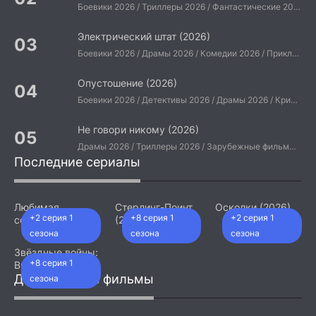
Боевики 2026 / Триллеры 2026 / Фантастические 2026 / Зарубежные фильмы 2026 / Американские фильмы / Фильмы 2026
Электрический штат (2026)
Боевики 2026 / Драмы 2026 / Комедии 2026 / Приключения 2026 / Фантастические 2026 / Зарубежные фильмы 2026 / Американские фильмы / Фильмы 2026
Опустошение (2026)
Боевики 2026 / Детективы 2026 / Драмы 2026 / Криминальные фильмы 2026 / Триллеры 2026 / Зарубежные фильмы 2026 / Американские фильмы / Фильмы 2026
Не говори никому (2026)
Драмы 2026 / Триллеры 2026 / Зарубежные фильмы 2026 / Американские фильмы / Фильмы 2026
Последние сериалы
Любимая
Стерлинг-Поинт
Осколки (2026)
+2 серия 1
+8 серия 1
+2 серия 1
сотрудница
(2026)
(2026)
сезона
сезона
сезона
Звёздные войны:
+8 серия 1
Видения.
Девятый джедай
Добавленные фильмы
сезона
(2026)