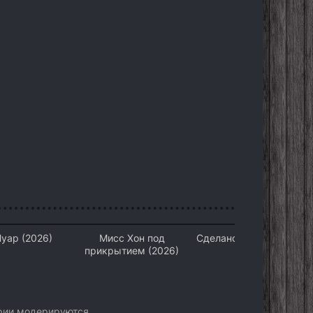
уар (2026)
Мисс Хон под
Сделано в Нью-Джерси
прикрытием (2026)
(2026)
арии модерируются