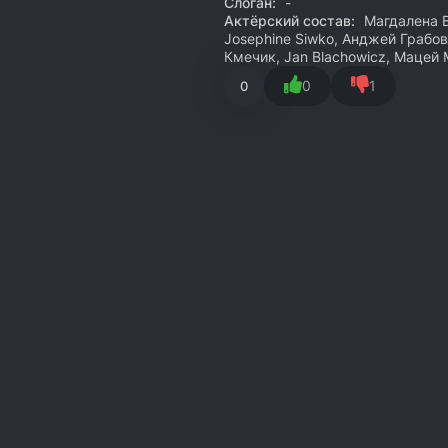
Слоган:
-
Актёрский состав:
Магдалена В
Josephine Siwko, Анджей Грабов
Кмечик, Jan Blachowicz, Мацей
0
1
0