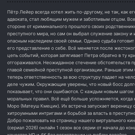
Пётр Лейер всегда хотел жить по-другому, не так, как е
адвоката, стал любящим мужем и заботливым отцом. Все
стороне от криминального прошлого своих родственнико
преступного мира, но сам он выбрал служение закону и 
опасным наследием своей семьи. Однако судьба готовит
его представление о себе. Всё меняется после жестоког
цепь событий, которая затягивает Петра обратно в ту кр
отгораживался. Неожиданное стечение обстоятельств пр
главой семейной преступной организации. Раньше этим б
теперь ответственность за всю структуру падает на чело
деле чужим. Окружающие уверены, что новый босс долг
показывает, что они ошибаются. С каждым новым шагом 
моральных правил. Всё ещё больше усложняется, когда 
Моро (Матеуш Кмецик). Их встреча запускает вереницу
хитроумными интригами и борьбой за власть в преступн
Добро пожаловать на страницу нашего виртуального ки
(сериал 2026) онлайн 1 сезон все серии от начала до ко
качестве HD и 4K без регистрации на любом девайсе.