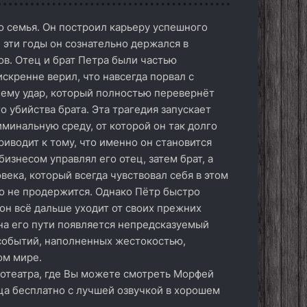
го семья. Он построил карьеру успешного
 эти годы он сознательно держался в
в. Отец и брат Петра были частью
искренне верил, что навсегда порвал с
 ему удар, который полностью перевернёт
о убийства брата. Эта трагедия запускает
иминальную среду, от которой он так долго
иводит к тому, что именно он становится
изнесом управлял его отец, затем брат, а
века, который всегда чувствовал себя в этом
о не продержится. Однако Пётр быстро
он всё дальше уходит от своих прежних
на его пути появляется непредсказуемый
 событий, наполненных жестокостью,
ом мире.
нотеатра, где Вы можете смотреть Морфей
нца бесплатно с лучшей озвучкой в хорошем