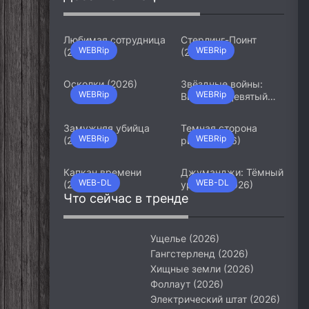
Любимая сотрудница
Стерлинг-Поинт
WEBRip
WEBRip
(2026)
(2026)
Осколки (2026)
Звёздные войны:
WEBRip
WEBRip
Видения. Девятый
джедай (2026)
Замужняя убийца
Темная сторона
WEBRip
WEBRip
(2026)
ринга (2026)
Капкан времени
Джуманджи: Тёмный
WEB-DL
WEB-DL
(2026)
уровень (2026)
Что сейчас в тренде
Ущелье (2026)
Гангстерленд (2026)
Хищные земли (2026)
Фоллаут (2026)
Электрический штат (2026)