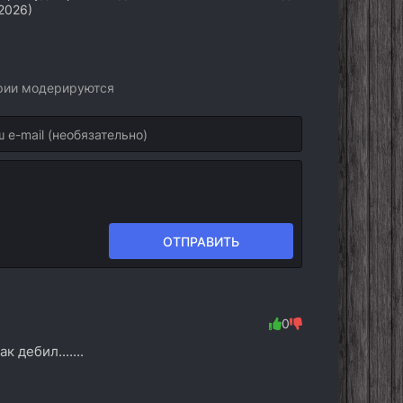
2026)
арии модерируются
ОТПРАВИТЬ
0
 дебил.......