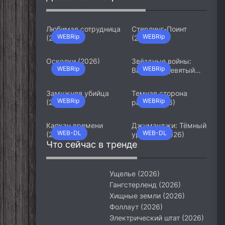
Любимая сотрудница
Стерлинг-Поинт
WEBRip
WEBRip
(2026)
(2026)
Осколки (2026)
Звёздные войны:
WEBRip
WEBRip
Видения. Девятый
джедай (2026)
Замужняя убийца
Темная сторона
WEBRip
WEBRip
(2026)
ринга (2026)
Капкан времени
Джуманджи: Тёмный
WEB-DL
WEB-DL
(2026)
уровень (2026)
Что сейчас в тренде
Ущелье (2026)
Гангстерленд (2026)
Хищные земли (2026)
Фоллаут (2026)
Электрический штат (2026)