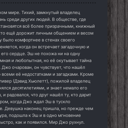
ком мире. Тихий, замкнутый владелец
нь среди других людей. В обществе, где
 становятся всё более призрачными, книжный
 кто ещё дорожит личным общением и весом
у было комфортнее в стенах своего
еняется, когда он встречает загадочную и
 его сердце. Эш не похожа ни на одну
умная и любопытная, но её окутывает тайна
 Джо очарован, он чувствует, что нашёл
 всеми её недостатками и загадками. Кроме
ливер (Дэвид Хьюлетт), пожилой владелец
нялся десятилетиями, и знает немало его
 и радовался, что друг нашёл ту, кто дарит
ером, когда Джо ждал Эш в тускло
е. Девушка наконец пришла, но прежде чем
гура, подошла к Эш и в одно мгновение
ыстро, как и появился. Мир Джо рухнул.