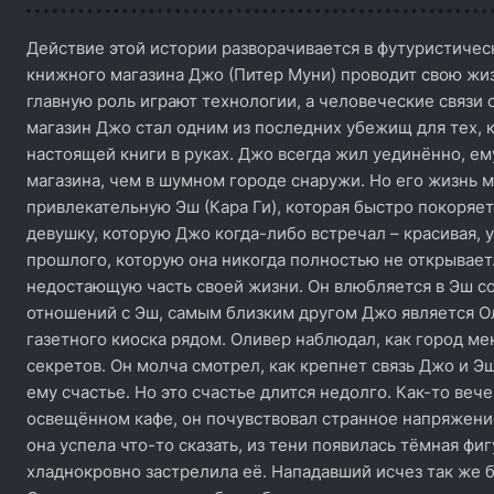
Действие этой истории разворачивается в футуристичес
книжного магазина Джо (Питер Муни) проводит свою жиз
главную роль играют технологии, а человеческие связи
магазин Джо стал одним из последних убежищ для тех,
настоящей книги в руках. Джо всегда жил уединённо, ем
магазина, чем в шумном городе снаружи. Но его жизнь м
привлекательную Эш (Кара Ги), которая быстро покоряет
девушку, которую Джо когда-либо встречал – красивая, 
прошлого, которую она никогда полностью не открывает.
недостающую часть своей жизни. Он влюбляется в Эш со
отношений с Эш, самым близким другом Джо является О
газетного киоска рядом. Оливер наблюдал, как город ме
секретов. Он молча смотрел, как крепнет связь Джо и Эш,
ему счастье. Но это счастье длится недолго. Как-то веч
освещённом кафе, он почувствовал странное напряжени
она успела что-то сказать, из тени появилась тёмная фи
хладнокровно застрелила её. Нападавший исчез так же б