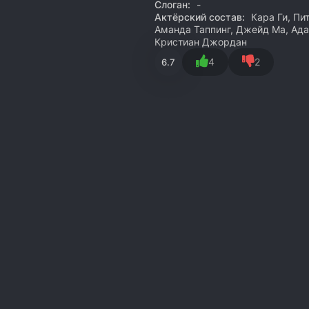
Слоган:
-
Актёрский состав:
Кара Ги, Пи
Аманда Таппинг, Джейд Ма, Ада
Кристиан Джордан
4
2
6.7