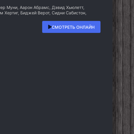
тер Муни, Аарон Абрамс, Дэвид Хьюлетт,
м Хертиг, Биджей Верот, Сидни Сабистон,
СМОТРЕТЬ ОНЛАЙН