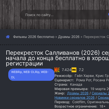
Фильмы 2026 бесплатно
»
Драмы 2026
» Перекресток С
Перекресток Салливанов (2026) се
начала до конца бесплатно в хоро
регистрации
7.424
7.2
WEBRip, WEB-DLRip, WEB-
Режиссёр:
Гэйл Харви, Крис Г
DL
Сценарист:
Рома Рот, Росана Р
Страна:
Канада
Мировая премьера:
19 марта 2
Жанр:
Драмы 2026
/
Сериалы 
Новинки сериалов 2026
/
Сериа
Перевод:
Coldfilm, Оригинальны
Возрастное ограничение:
18+