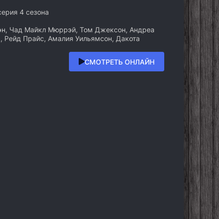
 серия 4 сезона
н, Чад Майкл Мюррэй, Том Джексон, Андреа
a, Рейд Прайс, Амалия Уильямсон, Дакота
СМОТРЕТЬ ОНЛАЙН