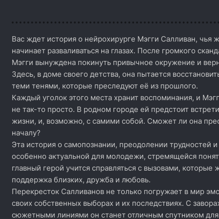
Вас ждет история о нейрохирурге Мэгги Салливан, чья ж
начинает разваливаться на глазах. После громкого сканд
Мэгги вынуждена покинуть привычное окружение и верн
Здесь, в доме своего детства, она пытается восстановить
теми тенями, которые преследуют её из прошлого.
Каждый уголок этого места хранит воспоминания, и Мэгг
не так-то просто. В родном городе ей предстоит встрет
жизни, и, возможно, с самими собой. Сможет ли она пре
началу?
Эта история о самопознании, преодолении трудностей и
особенно актуальной для молодежи, стремящейся понять
главный герой учится справляться с вызовами, которые ж
поддержка близких, дружба и любовь.
Перекресток Салливанов не только погружает в мир эмо
своих собственных выборах и их последствиях. С заво
сюжетными линиями он станет отличным спутником для 