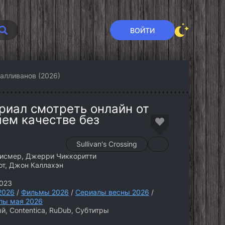
ВОЙТИ
алливанов (2026)
риал смотреть онлайн от
шем качестве без
Sullivan's Crossing
рисмер, Джерри Чиккоритти
от, Джон Каллахэн
023
2026
/
Фильмы 2026
/
Сериалы весны 2026
/
лы мая 2026
й, Contentica, RuDub, Субтитры