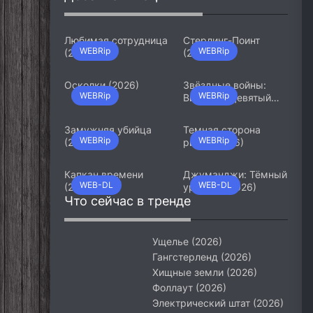
Любимая сотрудница
Стерлинг-Поинт
WEBRip
WEBRip
(2026)
(2026)
Осколки (2026)
Звёздные войны:
WEBRip
WEBRip
Видения. Девятый
джедай (2026)
Замужняя убийца
Темная сторона
WEBRip
WEBRip
(2026)
ринга (2026)
Капкан времени
Джуманджи: Тёмный
WEB-DL
WEB-DL
(2026)
уровень (2026)
Что сейчас в тренде
Ущелье (2026)
Гангстерленд (2026)
Хищные земли (2026)
Фоллаут (2026)
Электрический штат (2026)