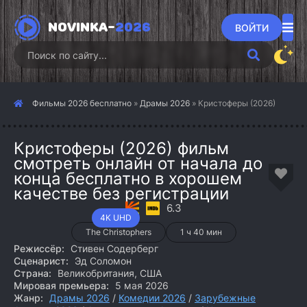
NOVINKA-
2026
ВОЙТИ
Фильмы 2026 бесплатно
»
Драмы 2026
» Кристоферы (2026)
Кристоферы (2026) фильм
смотреть онлайн от начала до
конца бесплатно в хорошем
качестве без регистрации
6.3
4K UHD
The Christophers
1 ч 40 мин
Режиссёр:
Стивен Содерберг
Сценарист:
Эд Соломон
Страна:
Великобритания, США
Мировая премьера:
5 мая 2026
Жанр:
Драмы 2026
/
Комедии 2026
/
Зарубежные