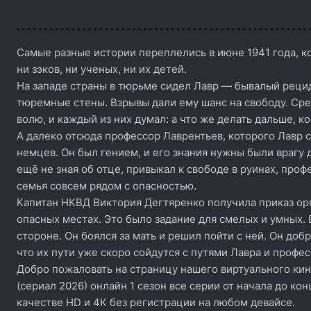
Самые разные истории переплелись в июне 1941 года, к
ни зэков, ни ученых, ни их детей.
На западе страны в тюрьме сидел Лавр — бывалый реци
тюремные стены. Взрывы дали ему шанс на свободу. Ср
волю, и каждый из них думал: а что же делать дальше, ко
А далеко отсюда профессор Лаврентьев, которого Лавр 
немцев. Он был гением, и его знания нужны были врагу 
ещё не зная об отце, привыкал к свободе в руинах, проф
семья совсем рядом с опасностью.
Капитан НКВД Виктория Дегтяренко получила приказ орг
опасных местах. Это было задание для смелых и умных. 
стороне. Он боялся за мать и решил пойти с ней. Он доб
что их пути уже скоро сойдутся с путями Лавра и профес
Добро пожаловать на страницу нашего виртуального кин
(сериал 2026) онлайн 1 сезон все серии от начала до ко
качестве HD и 4K без регистрации на любом девайсе.