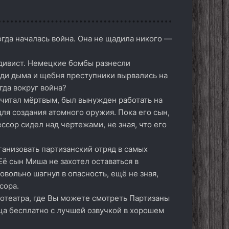
огда началась война. Она не щадила никого —
дивист. Немецкие бомбы разнесли
еди дыма и щебня преступники вырвались на
гда вокруг война?
считал мёртвым, был вынужден работать на
для создания атомного оружия. Пока его сын,
ессор сидел над чертежами, не зная, что его
анизовать партизанский отряд в самых
Её сын Миша не захотел оставаться в
ровольно шагнул в опасность, ещё не зная,
сора.
отеатра, где Вы можете смотреть Партизаны
нца бесплатно с лучшей озвучкой в хорошем