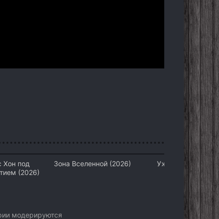
 Хон под
Зона Вселенной (2026)
Ужин (2026)
тием (2026)
арии модерируются