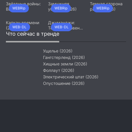
Звёздные войны:
Замужняя
Темная сторона
WEBRip
WEBRip
WEBRip
Видения.
убийца (2026)
ринга (2026)
Девятый джедай
(2026)
Капкан времени
Джуманджи:
WEB-DL
WEB-DL
(2026)
Тёмный уровень
Что сейчас в тренде
(2026)
Ущелье (2026)
Гангстерленд (2026)
Хищные земли (2026)
Фоллаут (2026)
Электрический штат (2026)
Опустошение (2026)