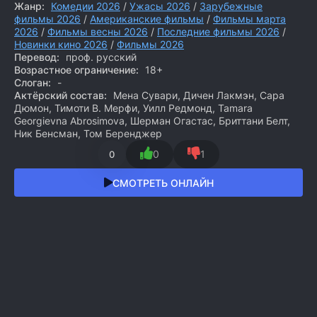
Жанр:
Комедии 2026
/
Ужасы 2026
/
Зарубежные
фильмы 2026
/
Американские фильмы
/
Фильмы марта
2026
/
Фильмы весны 2026
/
Последние фильмы 2026
/
Новинки кино 2026
/
Фильмы 2026
Перевод:
проф. русский
Возрастное ограничение:
18+
Слоган:
-
Актёрский состав:
Мена Сувари, Дичен Лакмэн, Сара
Дюмон, Тимоти В. Мерфи, Уилл Редмонд, Tamara
Georgievna Abrosimova, Шерман Огастас, Бриттани Белт,
Ник Бенсман, Том Беренджер
0
1
0
СМОТРЕТЬ ОНЛАЙН