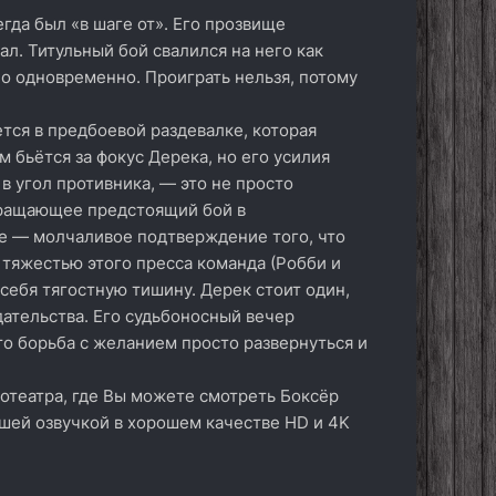
гда был «в шаге от». Его прозвище
л. Титульный бой свалился на него как
о одновременно. Проиграть нельзя, потому
ется в предбоевой раздевалке, которая
 бьётся за фокус Дерека, но его усилия
в угол противника, — это не просто
вращающее предстоящий бой в
не — молчаливое подтверждение того, что
 тяжестью этого пресса команда (Робби и
 себя тягостную тишину. Дерек стоит один,
ательства. Его судьбоносный вечер
то борьба с желанием просто развернуться и
отеатра, где Вы можете смотреть Боксёр
чшей озвучкой в хорошем качестве HD и 4K