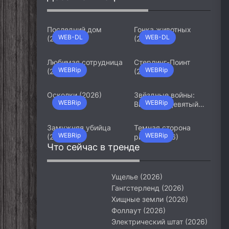
Последний дом
Гонка животных
WEB-DL
WEB-DL
(2026)
(2026)
Любимая сотрудница
Стерлинг-Поинт
WEBRip
WEBRip
(2026)
(2026)
Осколки (2026)
Звёздные войны:
WEBRip
WEBRip
Видения. Девятый
джедай (2026)
Замужняя убийца
Темная сторона
WEBRip
WEBRip
(2026)
ринга (2026)
Что сейчас в тренде
Ущелье (2026)
Гангстерленд (2026)
Хищные земли (2026)
Фоллаут (2026)
Электрический штат (2026)