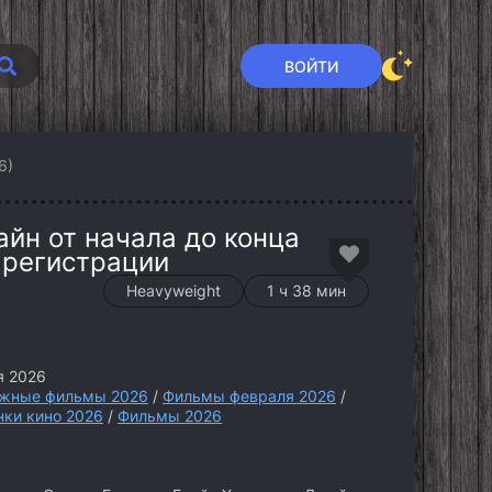
ВОЙТИ
6)
айн от начала до конца
 регистрации
Heavyweight
1 ч 38 мин
я 2026
жные фильмы 2026
/
Фильмы февраля 2026
/
нки кино 2026
/
Фильмы 2026