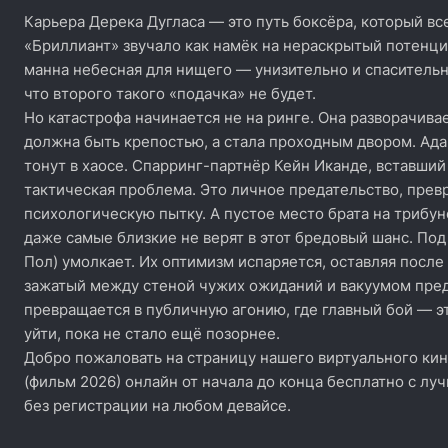
Карьера Дерека Дугласа — это путь боксёра, который все
«Бриллиант» звучало как намёк на нераскрытый потенциа
манна небесная для нищего — унизительно и спасительн
что второго такого «подачка» не будет.
Но катастрофа начинается не на ринге. Она разворачива
должна быть крепостью, а стала проходным двором. Адам
тонут в хаосе. Спарринг-партнёр Кейн Иканде, вставший 
тактическая проблема. Это личное предательство, пре
психологическую пытку. А пустое место брата на трибу
даже самые близкие не верят в этот бредовый шанс. Под
Пол) умолкает. Их оптимизм испаряется, оставляя после
зажатый между стеной чужих ожиданий и вакуумом пред
превращается в публичную агонию, где главный бой — э
уйти, пока не стало ещё позорнее.
Добро пожаловать на страницу нашего виртуального кин
(фильм 2026) онлайн от начала до конца бесплатно с лу
без регистрации на любом девайсе.