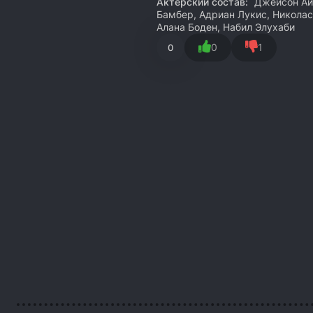
Актёрский состав:
Джейсон Айз
Бамбер, Адриан Лукис, Николас
Алана Боден, Набил Элухаби
0
1
0