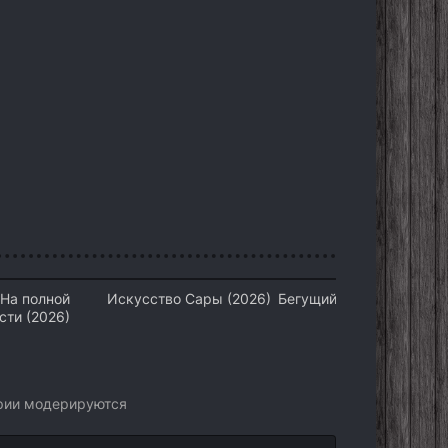
 На полной
Искусство Сары (2026)
Бегущий по лезвию 209
сти (2026)
(2026)
арии модерируются