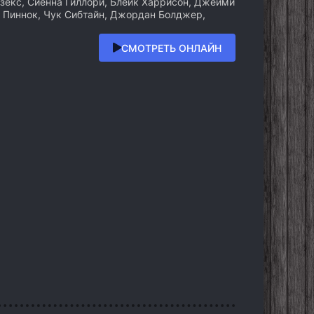
екс, Сиенна Гиллори, Блейк Харрисон, Джейми
 Пиннок, Чук Сибтайн, Джордан Болджер,
СМОТРЕТЬ ОНЛАЙН