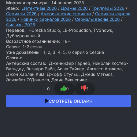
Мировая премьера:
14 апреля 2023
Жанр:
Детективы 2026
/
Драмы 2026
/
Триллеры 2026
/
Сериалы 2026
/
Американские сериалы
/
Сериалы апреля
2026
/
Новинки сериалов 2026
/
Сериалы весны 2026
/
Фильмы 2026
Перевод:
HDrezka Studio, LE-Production, TVShows,
Дублированный
Возрастное ограничение:
18+
Сезон:
1-2 сезон
Уже добавлены:
1, 2, 3, 4, 5, 6 серия 2 сезона
Слоган:
-
Актёрский состав:
Дженнифер Гарнер, Николай Костер-
Вальдау, Энгаури Райс, Аиша Тайлер, Августо Агилера,
Джон Харлан Ким, Джофф Стульц, Джейк Мэтьюз,
Элизабет О'Доннелл, Джин Вильепике
0
1
0
СМОТРЕТЬ ОНЛАЙН