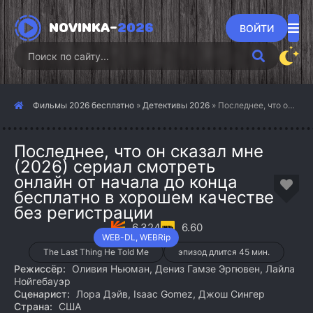
NOVINKA-
2026
ВОЙТИ
Фильмы 2026 бесплатно
»
Детективы 2026
» Последнее, что он сказал мне (2026)
Последнее, что он сказал мне
(2026) сериал смотреть
онлайн от начала до конца
бесплатно в хорошем качестве
без регистрации
6.324
6.60
WEB-DL, WEBRip
The Last Thing He Told Me
эпизод длится 45 мин.
Режиссёр:
Оливия Ньюман, Дениз Гамзе Эргювен, Лайла
Нойгебауэр
Сценарист:
Лора Дэйв, Isaac Gomez, Джош Сингер
Страна:
США