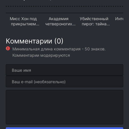
Мисс Хон под
Академия
Убийственный
Интер
прикрытием
четвероногих
пирог: тайна
(2
(2026)
(2026)
Ханны Свенсен
(2026)
Комментарии (0)
Минимальная длина комментария - 50 знаков.
Комментарии модерируются