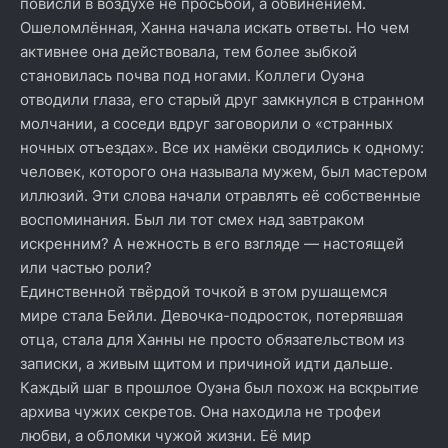
повисли в воздухе не просьбой, а обвинением.
Ошеломлённая, Ханна начала искать ответы. Но чем
активнее она действовала, тем более зыбкой
становилась почва под ногами. Коллеги Оуэна
отводили глаза, его старый друг замкнулся в странном
молчании, а соседи вдруг заговорили о «странных
ночных отъездах». Все их намёки сводились к одному:
человек, которого она называла мужем, был мастером
иллюзий. Эти слова начали отравлять её собственные
воспоминания. Был ли тот смех над завтраком
искренним? А нежность в его взгляде — настоящей
или частью роли?
Единственной твёрдой точкой в этом рушащемся
мире стала Бейли. Девочка-подросток, потерявшая
отца, стала для Ханны не просто обязательством из
записки, а живым щитом и причиной идти дальше.
Каждый шаг в прошлое Оуэна был похож на вскрытие
архива чужих секретов. Она находила не трофеи
любви, а обломки чужой жизни. Её мир