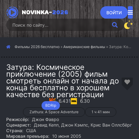
NOVINKA-
2026
ВОЙТИ
Фильмы 2026 бесплатно
»
Американские фильмы
» Затура: Космическое приключение (2005)
Затура: Космическое
приключение (2005) фильм
смотреть онлайн от начала до
конца бесплатно в хорошем
качестве без регистрации
6.431
6.30
BDRip
Zathura: A Space Adventure
1 ч 41 мин
Режиссёр:
Джон Фавро
Сценарист:
Дэвид Кепп, Джон Кэмпс, Крис Ван Оллсбёрг
Страна:
США
Мировая премьера:
10 июня 2005