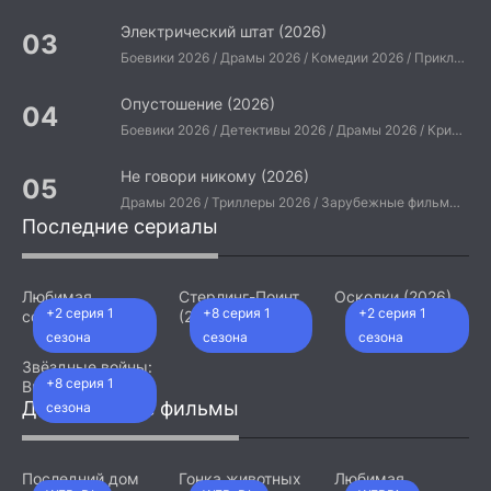
Электрический штат (2026)
Боевики 2026 / Драмы 2026 / Комедии 2026 / Приключения 2026 / Фантастические 2026 / Зарубежные фильмы 2026 / Американские фильмы / Фильмы 2026
Опустошение (2026)
Боевики 2026 / Детективы 2026 / Драмы 2026 / Криминальные фильмы 2026 / Триллеры 2026 / Зарубежные фильмы 2026 / Американские фильмы / Фильмы 2026
Не говори никому (2026)
Драмы 2026 / Триллеры 2026 / Зарубежные фильмы 2026 / Американские фильмы / Фильмы 2026
Последние сериалы
Любимая
Стерлинг-Поинт
Осколки (2026)
+2 серия 1
+8 серия 1
+2 серия 1
сотрудница
(2026)
(2026)
сезона
сезона
сезона
Звёздные войны:
+8 серия 1
Видения.
Девятый джедай
Добавленные фильмы
сезона
(2026)
Последний дом
Гонка животных
Любимая