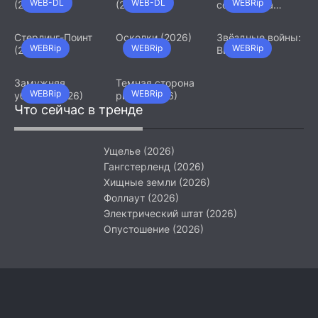
WEB-DL
WEB-DL
WEBRip
(2026)
(2026)
сотрудница
(2026)
Стерлинг-Поинт
Осколки (2026)
Звёздные войны:
WEBRip
WEBRip
WEBRip
(2026)
Видения.
Девятый джедай
(2026)
Замужняя
Темная сторона
WEBRip
WEBRip
убийца (2026)
ринга (2026)
Что сейчас в тренде
Ущелье (2026)
Гангстерленд (2026)
Хищные земли (2026)
Фоллаут (2026)
Электрический штат (2026)
Опустошение (2026)