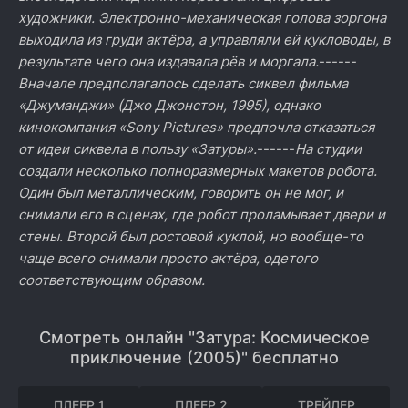
художники. Электронно-механическая голова зоргона
выходила из груди актёра, а управляли ей кукловоды, в
результате чего она издавала рёв и моргала.
------
Вначале предполагалось сделать сиквел фильма
«Джуманджи» (Джо Джонстон, 1995), однако
кинокомпания «Sony Pictures» предпочла отказаться
от идеи сиквела в пользу «Затуры».
------
На студии
создали несколько полноразмерных макетов робота.
Один был металлическим, говорить он не мог, и
снимали его в сценах, где робот проламывает двери и
стены. Второй был ростовой куклой, но вообще-то
чаще всего снимали просто актёра, одетого
соответствующим образом.
Смотреть онлайн "Затура: Космическое
приключение (2005)" бесплатно
ПЛЕЕР 1
ПЛЕЕР 2
ТРЕЙЛЕР