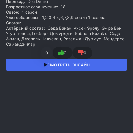
Перевод:
Dizi Denizi
Возрастное ограничение:
18+
Сезон:
1 сезон
Уже добавлены:
1,2,3,4,5,6,7,8,9 серия 1 сезона
Слоган:
-
Актёрский состав:
Седа Бакан, Ахсен Эролу, Эмре Бей,
Угур Гюнеш, Гокберк Демирджи, Sebnem Bozoklu, Седа
Акман, Джелиль Налчакан, Ризаджан Дурмус, Мендерес
Саманджилар
0
0
0
СМОТРЕТЬ ОНЛАЙН