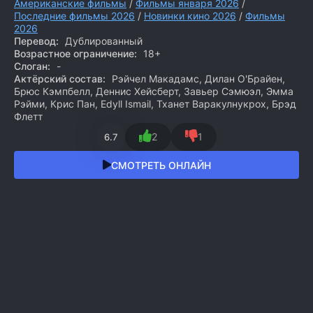
Американские фильмы
/
Фильмы января 2026
/
Последние фильмы 2026
/
Новинки кино 2026
/
Фильмы
2026
Перевод:
Дублированный
Возрастное ограничение:
18+
Слоган:
-
Актёрский состав:
Рэйчел Макадамс, Дилан О'Брайен,
Брюс Кэмпбелл, Деннис Хейсберт, Завьер Сэмюэл, Эмма
Рэйми, Крис Пан, Edyll Ismail, Тханет Варакулнукрох, Брэд
Флетт
2
1
6.7
СМОТРЕТЬ ОНЛАЙН