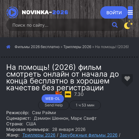
NOVINKA-
2026
ВОЙТИ
Фильмы 2026 бесплатно
»
Триллеры 2026
» На помощь! (2026)
На помощь! (2026) фильм
смотреть онлайн от начала до
конца бесплатно в хорошем
качестве без регистрации
7.30
WEB-DL
Send Help
1 ч 53 мин
Режиссёр:
Сэм Рэйми
Сценарист:
Дэмиэн Шеннон, Марк Свифт
Страна:
США
Мировая премьера:
28 января 2026
Жанр:
Триллеры 2026
/
Зарубежные фильмы 2026
/