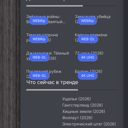
Звёздные войны:
Замужняя убийца
WEBRip
WEBRip
Видения. Девятый
(2026)
джедай (2026)
Темная сторона
Капкан времени
WEBRip
WEB-DL
ринга (2026)
(2026)
Джуманджи: Тёмный
72 часа (2026)
WEB-DL
4K UHD
уровень (2026)
Последний рубеж
Братик (2026)
WEB-DL
4K UHD
(2026)
Что сейчас в тренде
Ущелье (2026)
Гангстерленд (2026)
Хищные земли (2026)
Фоллаут (2026)
Электрический штат (2026)