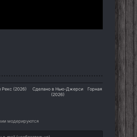
 Рекс (2026)
Сделано в Нью-Джерси
Горная невеста (2026)
(2026)
арии модерируются