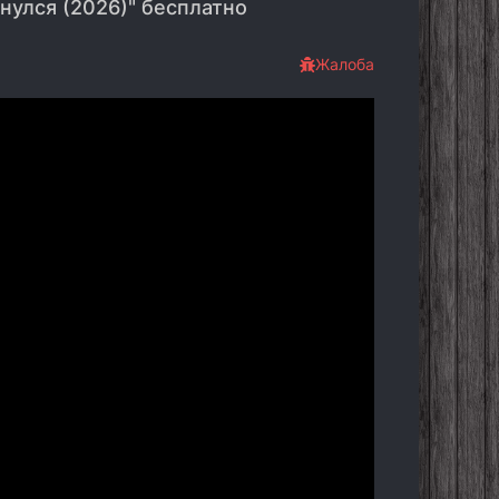
нулся (2026)" бесплатно
Жалоба