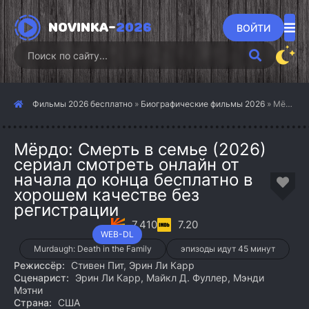
NOVINKA-
2026
ВОЙТИ
Фильмы 2026 бесплатно
»
Биографические фильмы 2026
» Мёрдо: Смерть в семье (2026)
Мёрдо: Смерть в семье (2026)
сериал смотреть онлайн от
начала до конца бесплатно в
хорошем качестве без
регистрации
7.410
7.20
WEB-DL
Murdaugh: Death in the Family
эпизоды идут 45 минут
Режиссёр:
Стивен Пит, Эрин Ли Карр
Сценарист:
Эрин Ли Карр, Майкл Д. Фуллер, Мэнди
Мэтни
Страна:
США