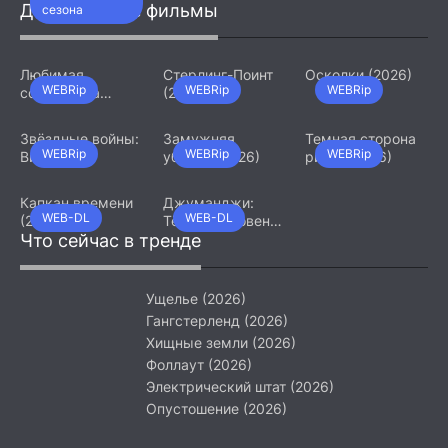
Девятый джедай
Добавленные фильмы
сезона
(2026)
Любимая
Стерлинг-Поинт
Осколки (2026)
WEBRip
WEBRip
WEBRip
сотрудница
(2026)
(2026)
Звёздные войны:
Замужняя
Темная сторона
WEBRip
WEBRip
WEBRip
Видения.
убийца (2026)
ринга (2026)
Девятый джедай
(2026)
Капкан времени
Джуманджи:
WEB-DL
WEB-DL
(2026)
Тёмный уровень
Что сейчас в тренде
(2026)
Ущелье (2026)
Гангстерленд (2026)
Хищные земли (2026)
Фоллаут (2026)
Электрический штат (2026)
Опустошение (2026)