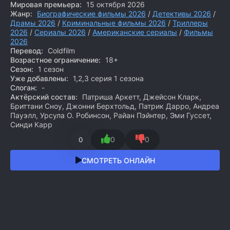
Мировая премьера:
15 октября 2026
Жанр:
Биографические фильмы 2026
/
Детективы 2026
/
Драмы 2026
/
Криминальные фильмы 2026
/
Триллеры
2026
/
Сериалы 2026
/
Американские сериалы
/
Фильмы
2026
Перевод:
Coldfilm
Возрастное ограничение:
18+
Сезон:
1 сезон
Уже добавлены:
1,2,3 серия 1 сезона
Слоган:
-
Актёрский состав:
Патриша Аркетт, Джейсон Кларк,
Бриттани Сноу, Джонни Берхтольд, Патрик Дарро, Андреа
Пауэлл, Урсула О. Робинсон, Райан Пэйнтер, Эми Гуссет,
Синди Карр
0
0
0
СМОТРЕТЬ ОНЛАЙН