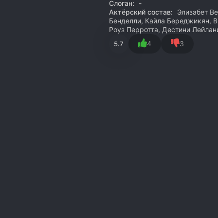
Слоган:
-
Актёрский состав:
Элизабет Ве
Бенделли, Кайла Береджикян, В
Роуз Перротта, Дестини Лейлани
4
3
5.7