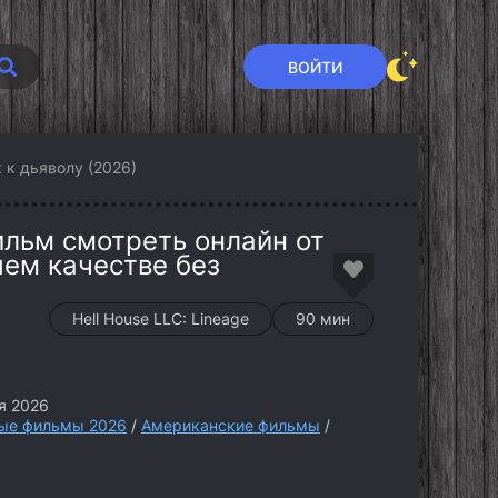
ВОЙТИ
 к дьяволу (2026)
ильм смотреть онлайн от
шем качестве без
Hell House LLC: Lineage
90 мин
я 2026
ые фильмы 2026
/
Американские фильмы
/