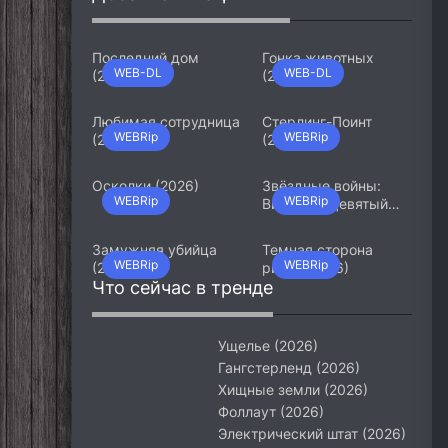
Последний дом
Гонка животных
WEB-DL
WEB-DL
(2026)
(2026)
Любимая сотрудница
Стерлинг-Поинт
WEBRip
WEBRip
(2026)
(2026)
Осколки (2026)
Звёздные войны:
WEBRip
WEBRip
Видения. Девятый
джедай (2026)
Замужняя убийца
Темная сторона
WEBRip
WEBRip
(2026)
ринга (2026)
Что сейчас в тренде
Ущелье (2026)
Гангстерленд (2026)
Хищные земли (2026)
Фоллаут (2026)
Электрический штат (2026)