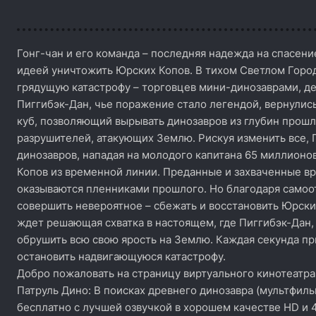
Гонг-чан и его команда – последняя надежда на спасени
идеей уничтожить Юрских Копов. В тихом Светлом Горо
грядущую катастрофу – торговцев мини-динозаврами, де
Пиггибэк-Дан, чье поражение стало легендой, вернулись
куб, позволяющий вырывать динозавров из глубин прошл
разрушителей, атакующих Землю. Рискуя изменить все, 
динозавров, нападая на молодого капитана 65 миллионов
Копов из временной линии. Преданные и захваченные вр
оказываются пленниками прошлого. Но благодаря самоо
совершить невероятное – сбежать и восстановить Юрских
ждет решающая схватка в настоящем, где Пиггибэк-Дан, 
обрушить всю свою ярость на Землю. Каждая секунда пр
остановить надвигающуюся катастрофу.
Добро пожаловать на страницу виртуального кинотеатра
Патруль Дино: В поисках древнего динозавра (мультфиль
бесплатно с лучшей озвучкой в хорошем качестве HD и 