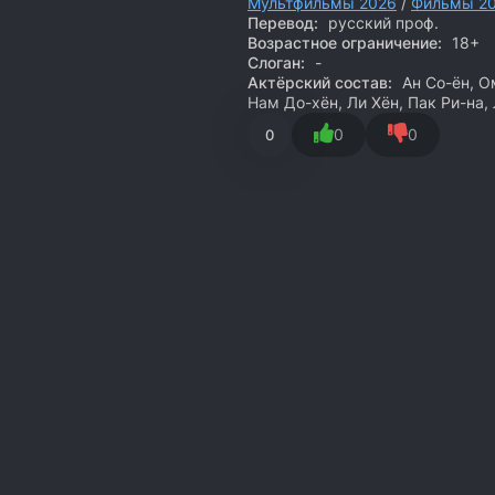
Мультфильмы 2026
/
Фильмы 2
Перевод:
русский проф.
Возрастное ограничение:
18+
Слоган:
-
Актёрский состав:
Ан Со-ён, Ом
Нам До-хён, Ли Хён, Пак Ри-на,
0
0
0