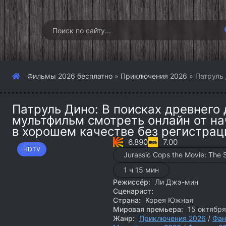
Фильмы 2026 бесплатно
»
Приключения 2026
» Патруль 
Патруль Дино: В поисках древнего 
мультфильм смотреть онлайн от на
в хорошем качестве без регистрац
6.890
7.00
HDTV
Jurassic Cops the Movie: The 
1 ч 15 мин
Режиссёр:
Ли Джэ-мин
Сценарист:
Страна:
Корея Южная
Мировая премьера:
15 октября
Жанр:
Приключения 2026
/
Фан