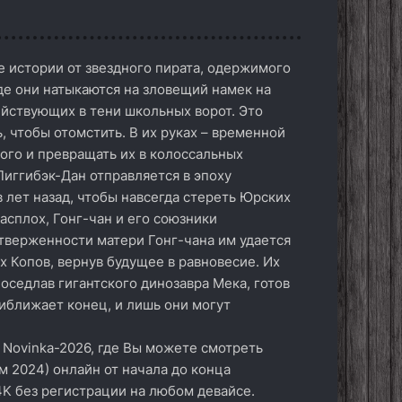
е истории от звездного пирата, одержимого
де они натыкаются на зловещий намек на
йствующих в тени школьных ворот. Это
, чтобы отомстить. В их руках – временной
ого и превращать их в колоссальных
Пиггибэк-Дан отправляется в эпоху
 лет назад, чтобы навсегда стереть Юрских
асплох, Гонг-чан и его союзники
тверженности матери Гонг-чана им удается
 Копов, вернув будущее в равновесие. Их
оседлав гигантского динозавра Мека, готов
иближает конец, и лишь они могут
 Novinka-2026, где Вы можете смотреть
м 2024) онлайн от начала до конца
4K без регистрации на любом девайсе.