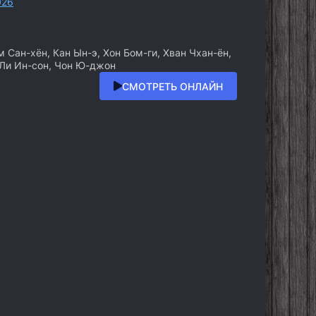
026
 Сан-хён, Кан Ын-э, Хон Бом-ги, Хван Чхан-ён,
 Ли Ин-сон, Чон Ю-джон
СМОТРЕТЬ ОНЛАЙН