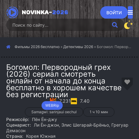
NOVINKA-
2026
ВОЙТИ
Фильмы 2026 бесплатно
»
Детективы 2026
» Богомол: Первородный грех (2026)
Богомол: Первородный грех
(2026) сериал смотреть
онлайн от начала до конца
бесплатно в хорошем качестве
без регистрации
7.231
7.40
WEBRip
Samagwi: sarinjaui oechul
1 ч 10 мин
Режиссёр:
Пён Ён-джу
Сценарист:
Ли Ён-джон, Элис Шегарай-Брёньо, Грегуар
Демасон
Страна:
Корея Южная