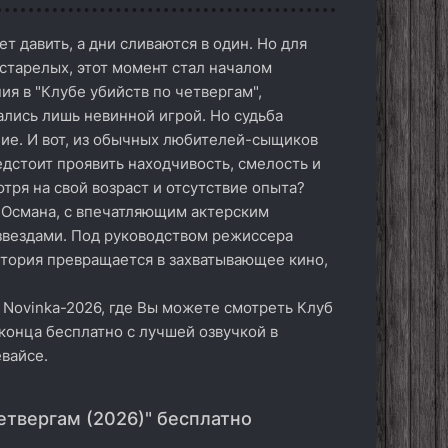
т давить, а дни сливаются в один. Но для
старелых, этот момент стал началом
я в "Клубе убийств по четвергам",
лись лишь невинной игрой. Но судьба
ие. И вот, из обычных любителей-сыщиков
дстоит проявить находчивость, смелость и
тря на свой возраст и отсутствие опыта?
 Османа, с впечатляющим актерским
звездами. Под руководством режиссера
стория превращается в захватывающее кино,
 Novinka-2026, где Вы можете смотреть Клуб
 конца бесплатно с лучшей озвучкой в
вайсе.
етвергам (2026)" бесплатно