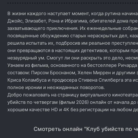
В жизни каждого наступает момент, когда рутина начинае
Джойс, Элизабет, Рона и Ибрагима, обитателей дома пре
захватывающего приключения. Их еженедельные собрани
посвященные обсуждению старых нераскрытых дел, каза
решила испытать их, подбросив им реальное преступлен
они превращаются в настоящих детективов, которым пре
незаурядный ум. Смогут ли они раскрыть это дело, несмо
Узнаем из фильма, основанного на бестселлере Ричарда
составом: Пирсом Броснаном, Хелен Миррен и другими 
Криса Коламбуса и продюсера Стивена Спилберга эта и
полное иронии и неожиданных поворотов.
Добро пожаловать на страницу виртуального кинотеатра
убийств по четвергам (фильм 2026) онлайн от начала до
хорошем качестве HD и 4K без регистрации на любом де
Смотреть онлайн "Клуб убийств по ч