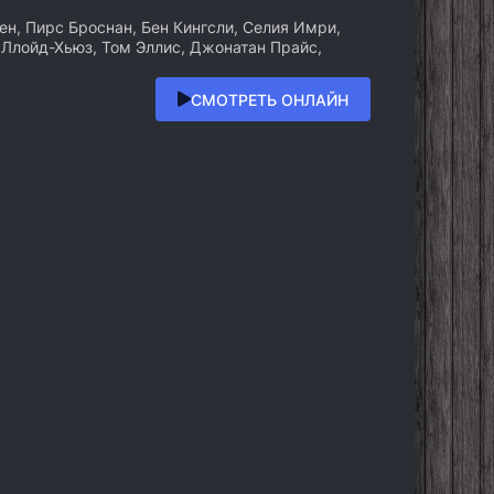
н, Пирс Броснан, Бен Кингсли, Селия Имри,
 Ллойд-Хьюз, Том Эллис, Джонатан Прайс,
СМОТРЕТЬ ОНЛАЙН