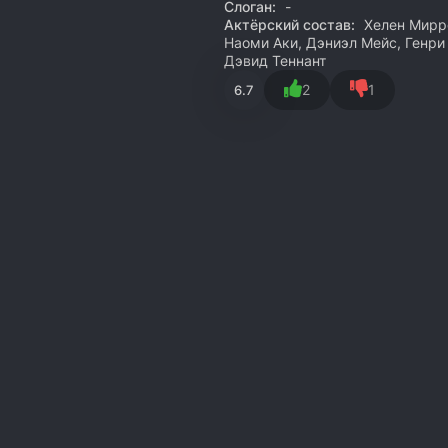
Слоган:
-
Актёрский состав:
Хелен Мирре
Наоми Аки, Дэниэл Мейс, Генри
Дэвид Теннант
2
1
6.7