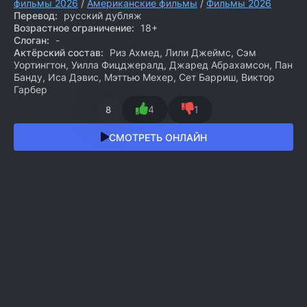
фильмы 2026
/
Американские фильмы
/
Фильмы 2026
Перевод:
русский дубляж
Возрастное ограничение:
18+
Слоган:
-
Актёрский состав:
Риз Ахмед, Лили Джеймс, Сэм
Уортингтон, Уилла Фицджералд, Джаред Абрахамсон, Пан
Банду, Иса Дэвис, Мэттью Мехер, Сет Барриш, Виктор
Гарбер
4
1
8
СМОТРЕТЬ ОНЛАЙН