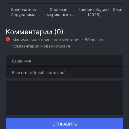
Завоеватель
Хорошая
Говорит Зодиак
Закон и
Иерусалима:
американская
(2026)
(2
Салахаддин
семья (2026)
Айюби (2026)
Комментарии (0)
Минимальная длина комментария - 50 знаков.
Комментарии модерируются
ОТПРАВИТЬ