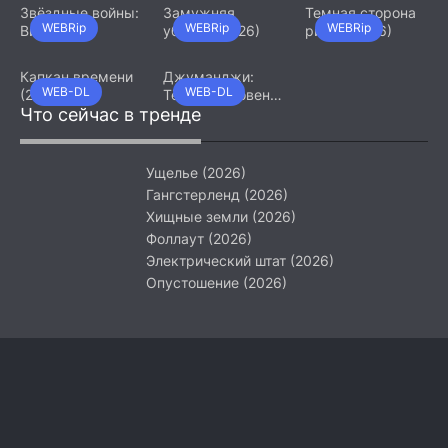
Звёздные войны:
Замужняя
Темная сторона
WEBRip
WEBRip
WEBRip
Видения.
убийца (2026)
ринга (2026)
Девятый джедай
(2026)
Капкан времени
Джуманджи:
WEB-DL
WEB-DL
(2026)
Тёмный уровень
Что сейчас в тренде
(2026)
Ущелье (2026)
Гангстерленд (2026)
Хищные земли (2026)
Фоллаут (2026)
Электрический штат (2026)
Опустошение (2026)