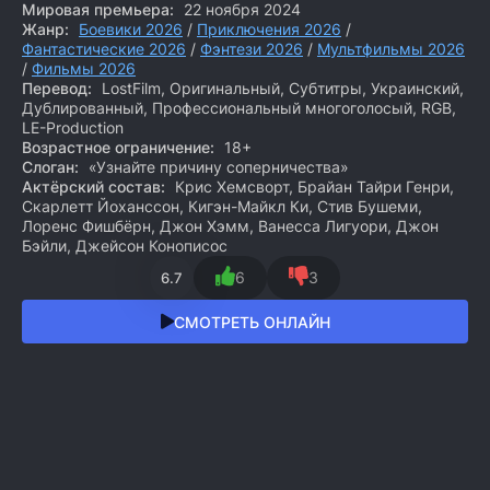
Мировая премьера:
22 ноября 2024
Жанр:
Боевики 2026
/
Приключения 2026
/
Фантастические 2026
/
Фэнтези 2026
/
Мультфильмы 2026
/
Фильмы 2026
Перевод:
LostFilm, Оригинальный, Субтитры, Украинский,
Дублированный, Профессиональный многоголосый, RGB,
LE-Production
Возрастное ограничение:
18+
Слоган:
«Узнайте причину соперничества»
Актёрский состав:
Крис Хемсворт, Брайан Тайри Генри,
Скарлетт Йоханссон, Кигэн-Майкл Ки, Стив Бушеми,
Лоренс Фишбёрн, Джон Хэмм, Ванесса Лигуори, Джон
Бэйли, Джейсон Конописос
6
3
6.7
СМОТРЕТЬ ОНЛАЙН