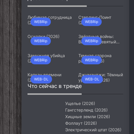
Любимая сотрудница
Стерлинг-Поинт
WEBRip
WEBRip
(2026)
(2026)
Осколки (2026)
Звёздные войны:
WEBRip
WEBRip
Видения. Девятый
джедай (2026)
Замужняя убийца
Темная сторона
WEBRip
WEBRip
(2026)
ринга (2026)
Капкан времени
Джуманджи: Тёмный
WEB-DL
WEB-DL
(2026)
уровень (2026)
Что сейчас в тренде
Ущелье (2026)
Гангстерленд (2026)
Хищные земли (2026)
Фоллаут (2026)
Электрический штат (2026)