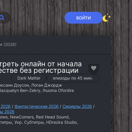
ВОЙТИ
я (2026)
треть онлайн от начала
естве без регистрации
Dark Matter
эпизоды по 45 мин.
оксанн Доусон, Логан Джордж
acquelyn Ben-Zekry, Ihuoma Ofordire
4
 2026
/
Фантастические 2026
/
Сериалы 2026
/
ы 2026
Shows, NewComers, Red Head Sound,
итры, Укр. Субтитры, HDrezka Studio,