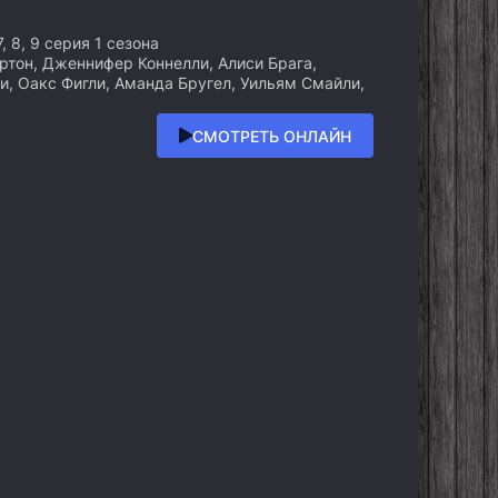
 7, 8, 9 серия 1 сезона
тон, Дженнифер Коннелли, Алиси Брага,
, Оакс Фигли, Аманда Бругел, Уильям Смайли,
СМОТРЕТЬ ОНЛАЙН