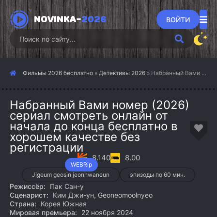
NOVINKA-
2026
ВОЙТИ
Фильмы 2026 бесплатно
»
Детективы 2026
» Набранный Вами номер (2026)
Набранный Вами номер (2026)
сериал смотреть онлайн от
начала до конца бесплатно в
хорошем качестве без
регистрации
8.140
8.00
WEBRip
Jigeum geosin jeonhwaneun
эпизоды по 60 мин.
Режиссёр:
Пак Сан-у
Сценарист:
Ким Джи-ун, Geoneomoolnyeo
Страна:
Корея Южная
Мировая премьера:
22 ноября 2024