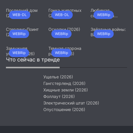
Последний дом
Гонка животных
Любимая
WEB-DL
WEB-DL
WEBRip
(2026)
(2026)
сотрудница
(2026)
Стерлинг-Поинт
Осколки (2026)
Звёздные войны:
WEBRip
WEBRip
WEBRip
(2026)
Видения.
Девятый джедай
(2026)
Замужняя
Темная сторона
WEBRip
WEBRip
убийца (2026)
ринга (2026)
Что сейчас в тренде
Ущелье (2026)
Гангстерленд (2026)
Хищные земли (2026)
Фоллаут (2026)
Электрический штат (2026)
Опустошение (2026)