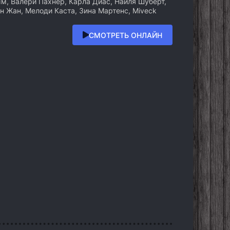
, Валери Пахнер, Карла Диас, Наиля Шуберт,
н Жан, Мелоди Каста, Зина Мартенс, Miveck
СМОТРЕТЬ ОНЛАЙН