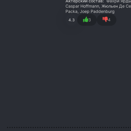
Актёрский состав:
Фахри Ярдым
Caspar Hoffmann, Жюльен Де Се
Packa, Joep Paddenburg
3
4
4.3