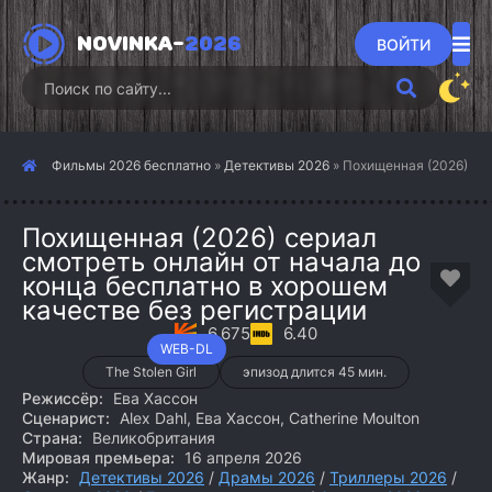
NOVINKA-
2026
ВОЙТИ
Фильмы 2026 бесплатно
»
Детективы 2026
» Похищенная (2026)
Похищенная (2026) сериал
смотреть онлайн от начала до
конца бесплатно в хорошем
качестве без регистрации
6.675
6.40
WEB-DL
The Stolen Girl
эпизод длится 45 мин.
Режиссёр:
Ева Хассон
Сценарист:
Alex Dahl, Ева Хассон, Catherine Moulton
Страна:
Великобритания
Мировая премьера:
16 апреля 2026
Жанр:
Детективы 2026
/
Драмы 2026
/
Триллеры 2026
/