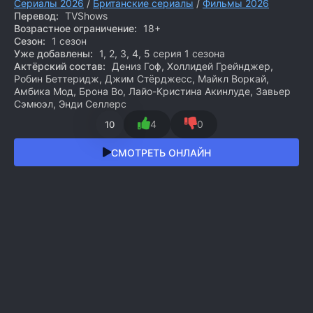
Сериалы 2026
/
Британские сериалы
/
Фильмы 2026
Перевод:
TVShows
Возрастное ограничение:
18+
Сезон:
1 сезон
Уже добавлены:
1, 2, 3, 4, 5 серия 1 сезона
Актёрский состав:
Дениз Гоф, Холлидей Грейнджер,
Робин Беттеридж, Джим Стёрджесс, Майкл Воркай,
Амбика Мод, Брона Во, Лайо-Кристина Акинлуде, Завьер
Сэмюэл, Энди Селлерс
4
0
10
СМОТРЕТЬ ОНЛАЙН