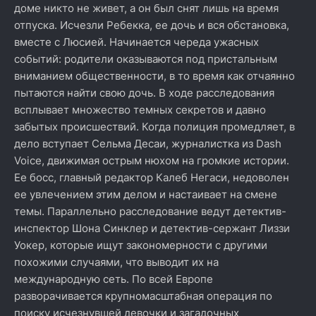
доме никто не живет, а он был снят лишь на время
отпуска. Исчезли Ребекка, ее дочь и вся обстановка,
вместе с Люсией. Начинается череда ужасных
событий: родители оказываются под пристальным
вниманием общественности, в то время как отчаянно
пытаются найти свою дочь. В ходе расследования
всплывает множество темных секретов и давно
забытых происшествий. Когда полиция промедляет, в
дело вступает Сельма Десаи, журналистка из Dash
Voice, движимая острым нюхом на громкие истории.
Ее босс, главный редактор Калеб Негаси, недоволен
ее увлечением этим делом и настаивает на смене
темы. Параллельно расследование ведут детектив-
инспектор Шона Синклер и детектив-сержант Лиззи
Уокер, которые ищут закономерности с другими
похожими случаями, что выводит их на
международную сеть. По всей Европе
разворачивается крупномасштабная операция по
поиску исчезнувшей девочки и загадочных